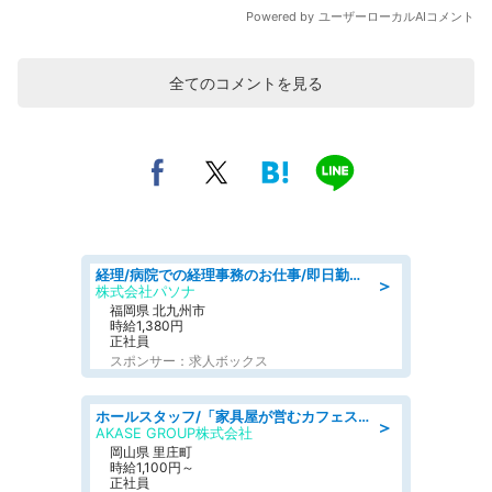
全てのコメントを見る
経理/病院での経理事務のお仕事/即日勤務可/車通勤可/経理/一般事務
＞
株式会社パソナ
福岡県 北九州市
時給1,380円
正社員
スポンサー：求人ボックス
ホールスタッフ/「家具屋が営むカフェスタッフ!」週2日～OK!嬉しいまかない付き/岡山県/浅口郡里庄町
＞
AKASE GROUP株式会社
岡山県 里庄町
時給1,100円～
正社員