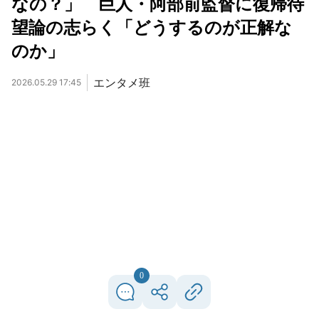
なの？」 巨人・阿部前監督に復帰待
望論の志らく「どうするのが正解な
のか」
エンタメ班
2026.05.29 17:45
0