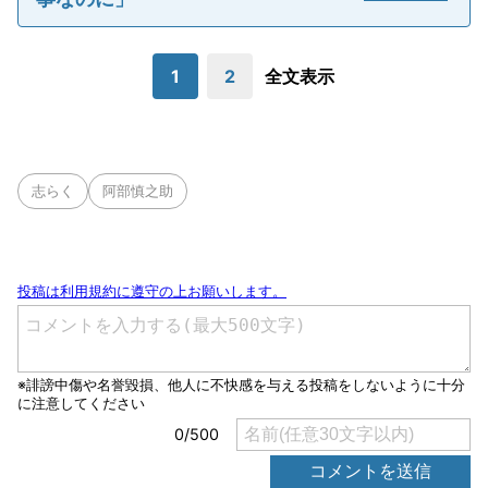
1
2
全文表示
志らく
阿部慎之助