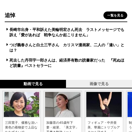
追悼
一覧を見る
長崎市出身・平和訴えた美輪明宏さん死去 ラストメッセージでも
訴え「愛があれば 戦争なんか起こりません」
つげ義春さんと白土三平さん カリスマ漫画家、二人の「違い」と
は？
死去した丹羽宇一郎さんは、経済界有数の読書家だった 『死ぬほ
ど読書』ベストセラーに
動画で見る
画像で見る
三田寛子、優雅な淡い
加藤茶の45歳年下
フィギュア・中井亜
制
黄色の着物姿で上品な
妻・綾菜、「美文字」
美、華麗にトリプルア
う