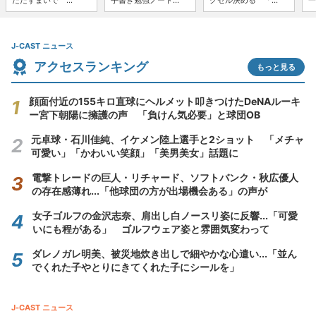
たたずまいで ...
手書き勉強ノート...
クセル決める 「...
一
J-CAST ニュース
アクセスランキング
もっと見る
顔面付近の155キロ直球にヘルメット叩きつけたDeNAルーキ
ー宮下朝陽に擁護の声 「負けん気必要」と球団OB
元卓球・石川佳純、イケメン陸上選手と2ショット 「メチャ
可愛い」「かわいい笑顔」「美男美女」話題に
電撃トレードの巨人・リチャード、ソフトバンク・秋広優人
の存在感薄れ...「他球団の方が出場機会ある」の声が
女子ゴルフの金沢志奈、肩出し白ノースリ姿に反響...「可愛
いにも程がある」 ゴルフウェア姿と雰囲気変わって
ダレノガレ明美、被災地炊き出しで細やかな心遣い...「並ん
でくれた子やとりにきてくれた子にシールを」
J-CAST ニュース