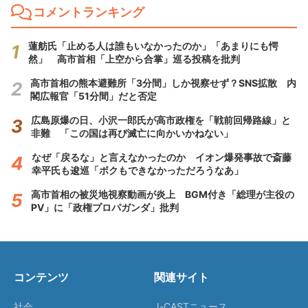
コメントランキング
蓮舫氏「止める人は誰もいなかったのか」「あまりにも愕
然」 高市首相「上空から合掌」巡る投稿を批判
高市首相の熊本避難所「3分間」しか視察せず？SNS拡散 内
閣広報官「51分間」だと否定
広島原爆の日、小沢一郎氏が高市政権を「戦前回帰路線」と
非難 「この国は再び滅亡に向かいかねない」
なぜ「戻るな」と言えなかったのか イオン爆発事故で斎藤
幸平氏も逡巡「ボクもできなかっただろうなあ」
高市首相の被災地視察動画が炎上 BGM付き「総理が主役の
PV」に「政権プロパガンダ」批判
コンテンツ
関連サイト
社会
J-CASTニュース