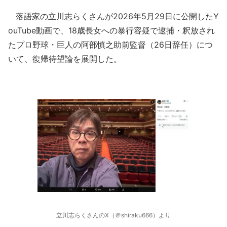
落語家の立川志らくさんが2026年5月29日に公開したY
ouTube動画で、18歳長女への暴行容疑で逮捕・釈放され
たプロ野球・巨人の阿部慎之助前監督（26日辞任）につ
いて、復帰待望論を展開した。
立川志らくさんのX（＠shiraku666）より