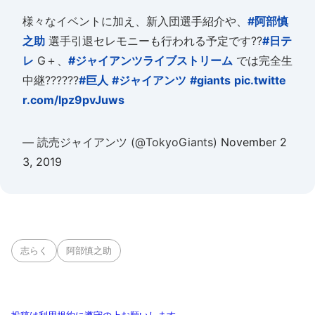
様々なイベントに加え、新入団選手紹介や、
#阿部慎
之助
選手引退セレモニーも行われる予定です??
#日テ
レ
G＋、
#ジャイアンツライブストリーム
では完全生
中継??????
#巨人
#ジャイアンツ
#giants
pic.twitte
r.com/lpz9pvJuws
— 読売ジャイアンツ (@TokyoGiants)
November 2
3, 2019
志らく
阿部慎之助