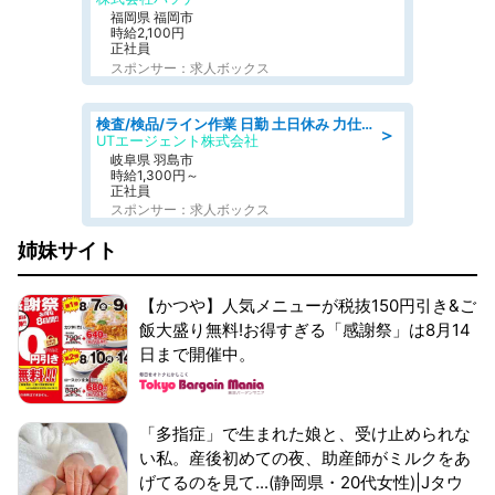
福岡県 福岡市
時給2,100円
正社員
スポンサー：求人ボックス
検査/検品/ライン作業 日勤 土日休み 力仕事ほぼなし 座り作業メイン 検品·検査
＞
UTエージェント株式会社
岐阜県 羽島市
時給1,300円～
正社員
スポンサー：求人ボックス
姉妹サイト
【かつや】人気メニューが税抜150円引き&ご
飯大盛り無料!お得すぎる「感謝祭」は8月14
日まで開催中。
「多指症」で生まれた娘と、受け止められな
い私。産後初めての夜、助産師がミルクをあ
げてるのを見て...(静岡県・20代女性)|Jタウ