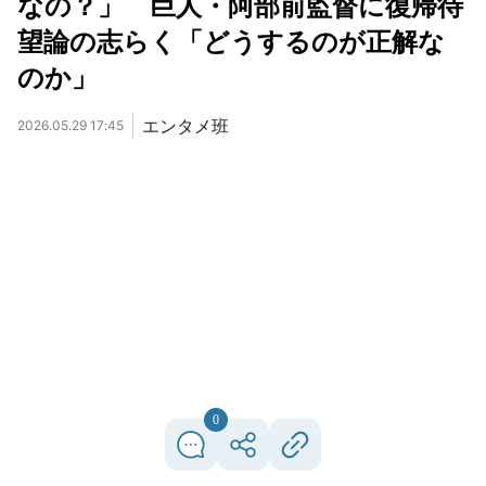
なの？」 巨人・阿部前監督に復帰待
望論の志らく「どうするのが正解な
のか」
エンタメ班
2026.05.29 17:45
0