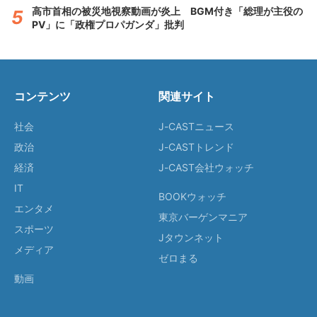
高市首相の被災地視察動画が炎上 BGM付き「総理が主役の
PV」に「政権プロパガンダ」批判
コンテンツ
関連サイト
社会
J-CASTニュース
政治
J-CASTトレンド
経済
J-CAST会社ウォッチ
IT
BOOKウォッチ
エンタメ
東京バーゲンマニア
スポーツ
Jタウンネット
メディア
ゼロまる
動画