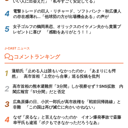
いい人に出会えた」「私今すごく安定してる」
電撃トレードの巨人・リチャード、ソフトバンク・秋広優人
の存在感薄れ...「他球団の方が出場機会ある」の声が
女子ゴルフの鶴岡果恋、オリックスのイケメン夫から貴重プ
レゼントに喜び 「感動をありがとう！！」
J-CAST ニュース
コメントランキング
蓮舫氏「止める人は誰もいなかったのか」「あまりにも愕
然」 高市首相「上空から合掌」巡る投稿を批判
高市首相の熊本避難所「3分間」しか視察せず？SNS拡散 内
閣広報官「51分間」だと否定
広島原爆の日、小沢一郎氏が高市政権を「戦前回帰路線」と
非難 「この国は再び滅亡に向かいかねない」
なぜ「戻るな」と言えなかったのか イオン爆発事故で斎藤
幸平氏も逡巡「ボクもできなかっただろうなあ」