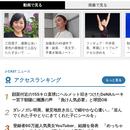
動画で見る
画像で見る
三田寛子、優雅な淡い
加藤茶の45歳年下
フィギュア・中井亜
制
黄色の着物姿で上品な
妻・綾菜、「美文字」
美、華麗にトリプルア
う
たたずまいで ...
手書き勉強ノート...
クセル決める 「...
一
J-CAST ニュース
アクセスランキング
もっと見る
顔面付近の155キロ直球にヘルメット叩きつけたDeNAルーキ
ー宮下朝陽に擁護の声 「負けん気必要」と球団OB
ダレノガレ明美、被災地炊き出しで細やかな心遣い...「並ん
でくれた子やとりにきてくれた子にシールを」
登録者60万超人気美女YouTuber、結婚を発表 「めっちゃ