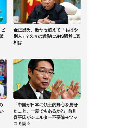
」ビ
金正恩氏、激ヤセ超えて「もはや
の破
別人」? 久々の近影にSNS騒然...真
相は
の
「中国が日本に領土的野心を見せ
い
たこと、一度でもあるか?」 前川
喜平氏がシェルター不要論→ツッ
コミ続々