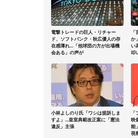
電撃トレードの巨人・リチャー
「
ド、ソフトバンク・秋広優人の存
か
在感薄れ...「他球団の方が出場機
い
会ある」の声が
叩
小林よしのり氏「ワシは提訴しま
「
すよ」...皇室典範改正案に「憲法
映
違反」主張
能
視