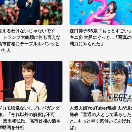
言えるわけないじゃないです
森口博子55歳「もっとすごい
」 トランプ大統領に何も言えな
キニ姿 大胆にぐっと...「写真
高市首相にテーブルをバンッと
壊力にやられた」
いた人
プロモ映像ないしプロパガンダ
人気夫婦YouTuber離婚 夫が涙
像」「それ以外の解釈は不可
発表「普通の人として暮らした
」 想田和弘氏、高市首相の熊本
と...もっと早く気付いてあげれ
察動画を分析
ば」