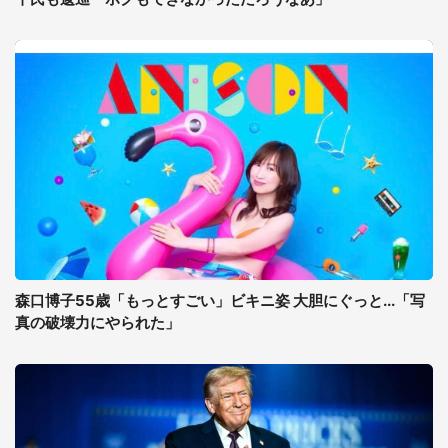
森口博子55歳「もっとすごい」ビキニ姿 大胆にぐっと...「写
真の破壊力にやられた」