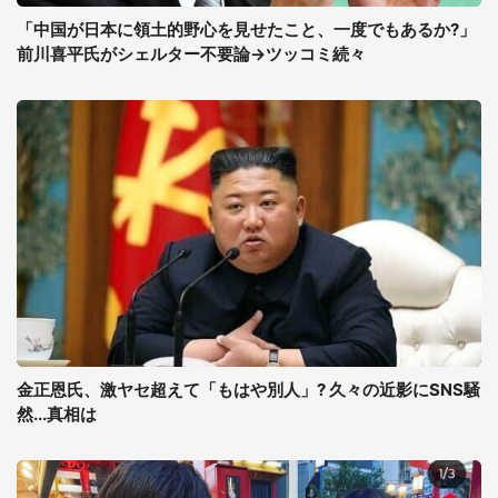
「中国が日本に領土的野心を見せたこと、一度でもあるか?」
前川喜平氏がシェルター不要論→ツッコミ続々
金正恩氏、激ヤセ超えて「もはや別人」? 久々の近影にSNS騒
然...真相は