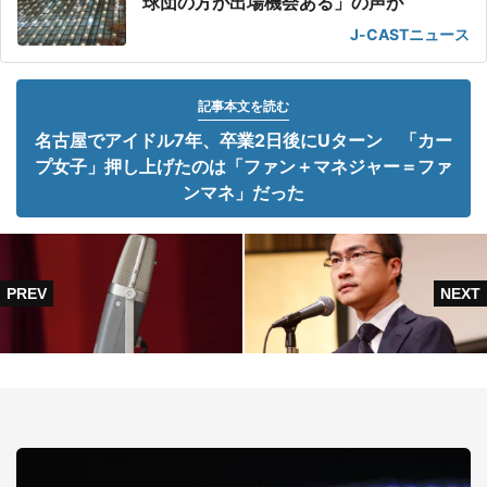
球団の方が出場機会ある」の声が
J-CASTニュース
記事本文を読む
名古屋でアイドル7年、卒業2日後にUターン 「カー
プ女子」押し上げたのは「ファン＋マネジャー＝ファ
ンマネ」だった