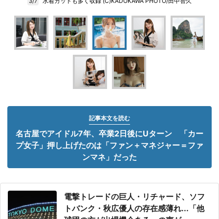
水着カットも多く収録 (C)KADOKAWA PHOTO/田中智久
3/7
記事本文を読む
名古屋でアイドル7年、卒業2日後にUターン 「カー
プ女子」押し上げたのは「ファン＋マネジャー＝ファ
ンマネ」だった
電撃トレードの巨人・リチャード、ソフ
トバンク・秋広優人の存在感薄れ...「他