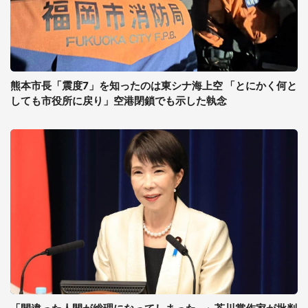
熊本市長「震度7」を知ったのは東シナ海上空 「とにかく何と
しても市役所に戻り」空港閉鎖でも示した執念