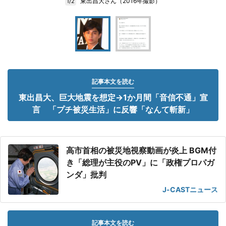
東出昌大さん（2016年撮影）
1/2
記事本文を読む
東出昌大、巨大地震を想定→1か月間「音信不通」宣
言 「プチ被災生活」に反響「なんて斬新」
高市首相の被災地視察動画が炎上 BGM付
き「総理が主役のPV」に「政権プロパガ
ンダ」批判
J-CASTニュース
記事本文を読む