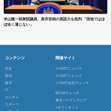
米山隆一前衆院議員、高市首相の英語力を批判 「現地ではほ
ぼ全く通じない」
コンテンツ
関連サイト
社会
J-CASTニュース
政治
J-CASTトレンド
経済
J-CAST会社ウォッチ
IT
BOOKウォッチ
エンタメ
東京バーゲンマニア
スポーツ
Jタウンネット