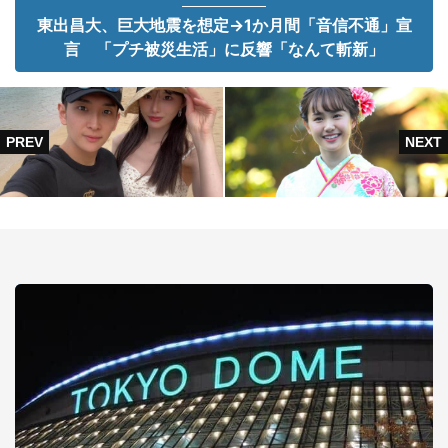
東出昌大、巨大地震を想定→1か月間「音信不通」宣
言 「プチ被災生活」に反響「なんて斬新」