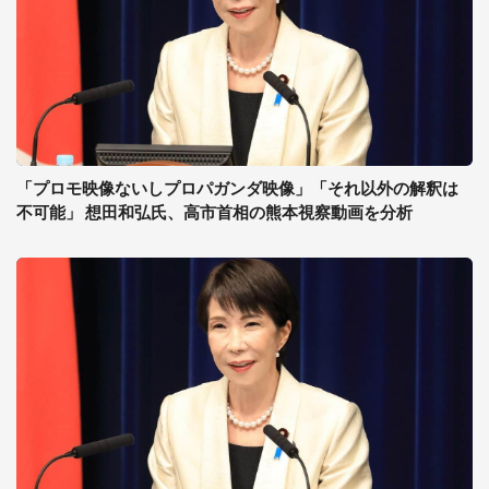
「プロモ映像ないしプロパガンダ映像」「それ以外の解釈は
不可能」 想田和弘氏、高市首相の熊本視察動画を分析