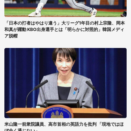
「日本の打者はやはり違う」大リーグ1年目の村上宗隆、岡本
和真が躍動 KBO出身選手とは「明らかに対照的」韓国メディ
ア脱帽
米山隆一前衆院議員、高市首相の英語力を批判 「現地ではほ
ぼ全く通じない」