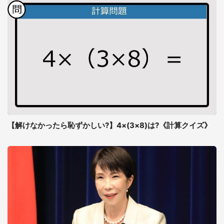
【解けなかったら恥ずかしい?】4×(3×8)は?《計算クイズ》