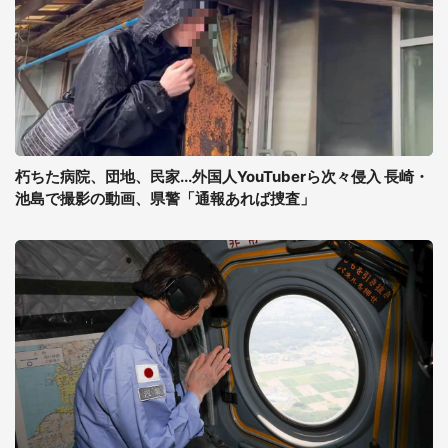
朽ちた病院、団地、民家...外国人YouTuberら次々侵入 長崎・
池島で撮影の動画、県警「通報あれば捜査」