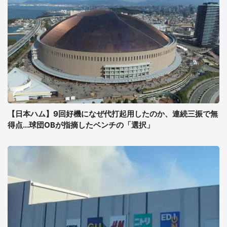
【日本ハム】9回好機になぜ代打起用したのか、連続三振で無
得点...球団OBが指摘したベンチの「選択」