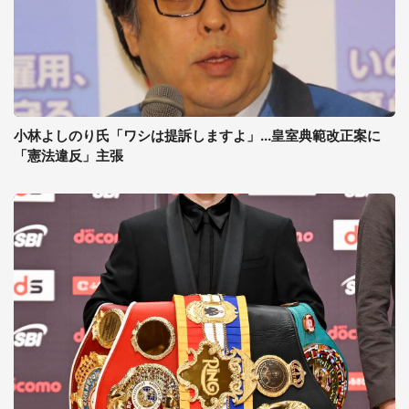
小林よしのり氏「ワシは提訴しますよ」...皇室典範改正案に
「憲法違反」主張