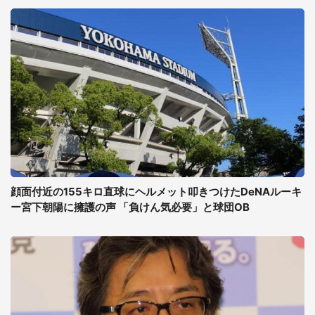
顔面付近の155キロ直球にヘルメット叩きつけたDeNAルーキ
ー宮下朝陽に擁護の声 「負けん気必要」と球団OB