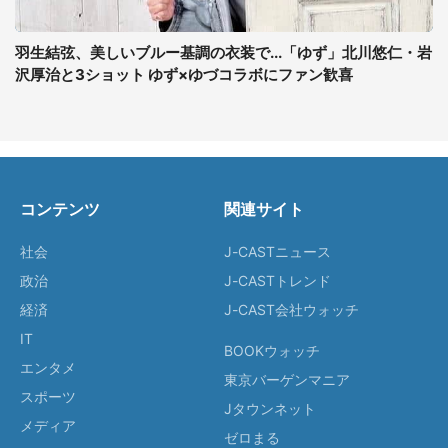
羽生結弦、美しいブルー基調の衣装で...「ゆず」北川悠仁・岩
沢厚治と3ショット ゆず×ゆづコラボにファン歓喜
コンテンツ
関連サイト
社会
J-CASTニュース
政治
J-CASTトレンド
経済
J-CAST会社ウォッチ
IT
BOOKウォッチ
エンタメ
東京バーゲンマニア
スポーツ
Jタウンネット
メディア
ゼロまる