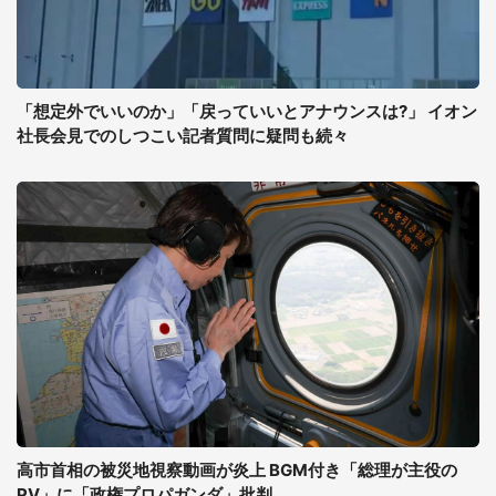
「想定外でいいのか」「戻っていいとアナウンスは?」 イオン
社長会見でのしつこい記者質問に疑問も続々
高市首相の被災地視察動画が炎上 BGM付き「総理が主役の
PV」に「政権プロパガンダ」批判