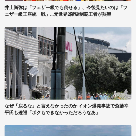
井上尚弥は「フェザー級でも倒せる」、今後見たいのは「フ
ェザー級王座統一戦」...元世界2階級制覇王者が熱望
なぜ「戻るな」と言えなかったのか イオン爆発事故で斎藤幸
平氏も逡巡「ボクもできなかっただろうなあ」