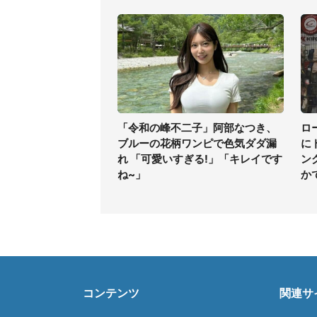
「令和の峰不二子」阿部なつき、
ロ
ブルーの花柄ワンピで色気ダダ漏
に
れ 「可愛いすぎる!」「キレイです
ン
ね~」
か
コンテンツ
関連サ