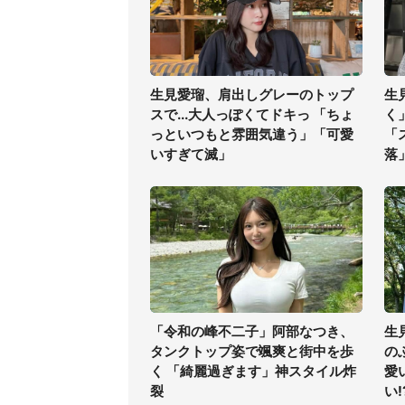
生見愛瑠、肩出しグレーのトップ
生
スで...大人っぽくてドキっ 「ちょ
く
っといつもと雰囲気違う」「可愛
「
いすぎて滅」
落
「令和の峰不二子」阿部なつき、
生
タンクトップ姿で颯爽と街中を歩
の
く 「綺麗過ぎます」神スタイル炸
愛
裂
い!