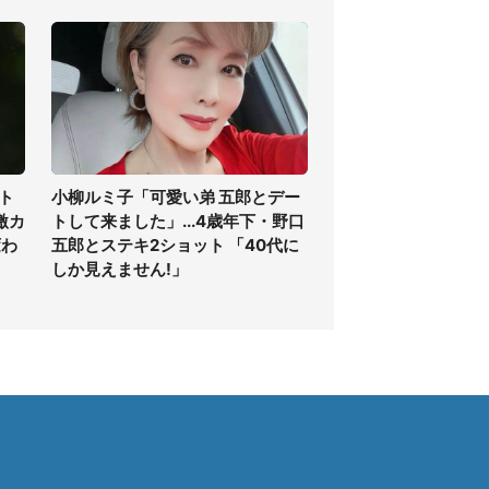
ト
小柳ルミ子「可愛い弟 五郎とデー
激カ
トして来ました」...4歳年下・野口
変わ
五郎とステキ2ショット 「40代に
しか見えません!」