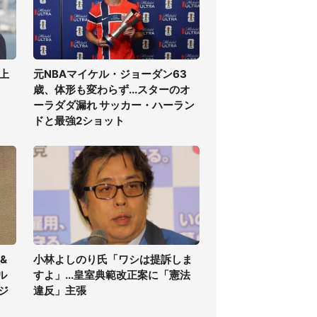
上
元NBAマイケル・ジョーダン63
歳、体形も変わらず...スターのオ
ーラダダ漏れ サッカー・ハーラン
ドと最強2ショット
&
小林よしのり氏「ワシは提訴しま
ル
すよ」...皇室典範改正案に「憲法
ジ
違反」主張