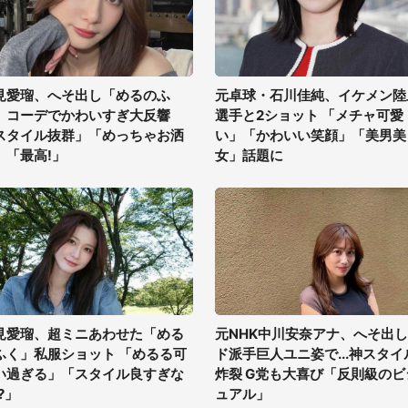
見愛瑠、へそ出し「めるのふ
元卓球・石川佳純、イケメン陸
」コーデでかわいすぎ大反響
選手と2ショット 「メチャ可愛
スタイル抜群」「めっちゃお洒
い」「かわいい笑顔」「美男美
」「最高!」
女」話題に
見愛瑠、超ミニあわせた「める
元NHK中川安奈アナ、へそ出し
ふく」私服ショット 「めるる可
ド派手巨人ユニ姿で...神スタイ
い過ぎる」「スタイル良すぎな
炸裂 G党も大喜び「反則級のビ
?」
ュアル」