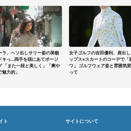
ーラ、ヘソ出しサリー姿の美貌
女子ゴルフの吉田優利、肩出し
ドキっ...両手を頭にあてポージ
ップス×スカートのコーデで「
グ 「また一段と美しく」「爽や
ワ」 ゴルフウェア姿と雰囲気
で魅力的」
って
イト
サイトについて