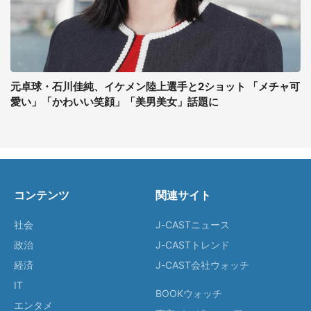
元卓球・石川佳純、イケメン陸上選手と2ショット 「メチャ可
愛い」「かわいい笑顔」「美男美女」話題に
コンテンツ
関連サイト
社会
J-CASTニュース
政治
J-CASTトレンド
経済
J-CAST会社ウォッチ
IT
BOOKウォッチ
エンタメ