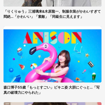
「りくりゅう」三浦璃来&木原龍一、制服衣装がかわいすぎて
悶絶...「かわいい」「素敵」「同級生に見えます」
森口博子55歳「もっとすごい」ビキニ姿 大胆にぐっと...「写
真の破壊力にやられた」