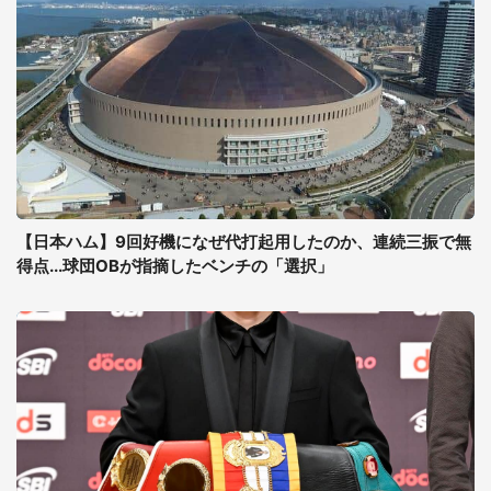
【日本ハム】9回好機になぜ代打起用したのか、連続三振で無
得点...球団OBが指摘したベンチの「選択」