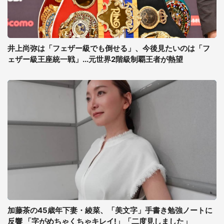
井上尚弥は「フェザー級でも倒せる」、今後見たいのは「フ
ェザー級王座統一戦」...元世界2階級制覇王者が熱望
加藤茶の45歳年下妻・綾菜、「美文字」手書き勉強ノートに
反響 「字がめちゃくちゃキレイ!」「二度見しました」