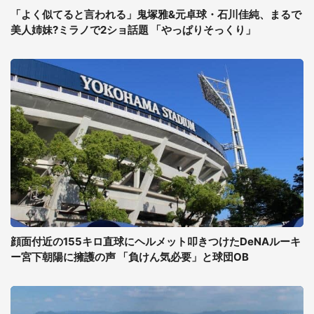
「よく似てると言われる」鬼塚雅&元卓球・石川佳純、まるで
美人姉妹?ミラノで2ショ話題 「やっぱりそっくり」
顔面付近の155キロ直球にヘルメット叩きつけたDeNAルーキ
ー宮下朝陽に擁護の声 「負けん気必要」と球団OB