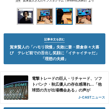
賀来賢人さんのインスタグラム（＠kento_kaku）より
3/4
記事本文を読む
賀来賢人の「ハモリ我慢」失敗に妻・榮倉奈々大喜
び テレビ前での舌出し笑顔に「イチャイチャだ」
「理想の夫婦」
電撃トレードの巨人・リチャード、ソフ
トバンク・秋広優人の存在感薄れ...「他
球団の方が出場機会ある」の声が
J-CASTニュース