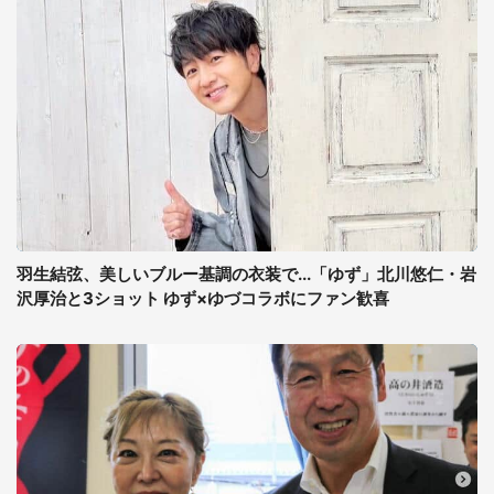
羽生結弦、美しいブルー基調の衣装で...「ゆず」北川悠仁・岩
沢厚治と3ショット ゆず×ゆづコラボにファン歓喜