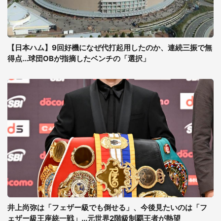
【日本ハム】9回好機になぜ代打起用したのか、連続三振で無
得点...球団OBが指摘したベンチの「選択」
井上尚弥は「フェザー級でも倒せる」、今後見たいのは「フ
ェザー級王座統一戦」...元世界2階級制覇王者が熱望