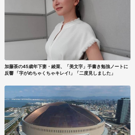
加藤茶の45歳年下妻・綾菜、「美文字」手書き勉強ノートに
反響 「字がめちゃくちゃキレイ!」「二度見しました」