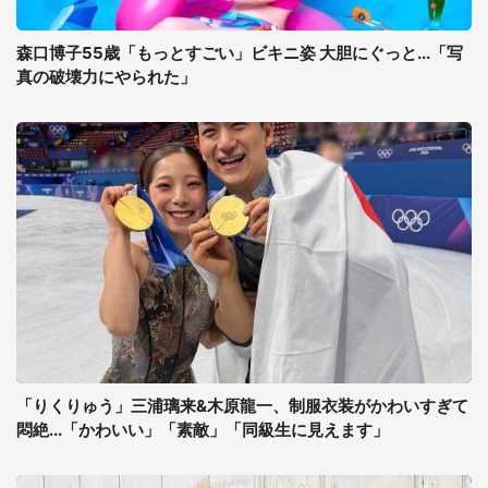
森口博子55歳「もっとすごい」ビキニ姿 大胆にぐっと...「写
真の破壊力にやられた」
「りくりゅう」三浦璃来&木原龍一、制服衣装がかわいすぎて
悶絶...「かわいい」「素敵」「同級生に見えます」