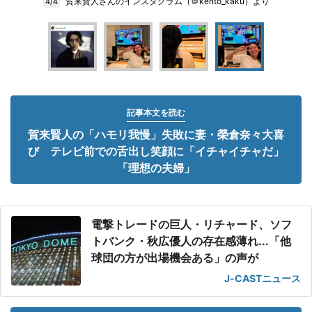
賀来賢人さんのインスタグラム（＠kento_kaku）より
4/4
記事本文を読む
賀来賢人の「ハモリ我慢」失敗に妻・榮倉奈々大喜
び テレビ前での舌出し笑顔に「イチャイチャだ」
「理想の夫婦」
電撃トレードの巨人・リチャード、ソフ
トバンク・秋広優人の存在感薄れ...「他
球団の方が出場機会ある」の声が
J-CASTニュース