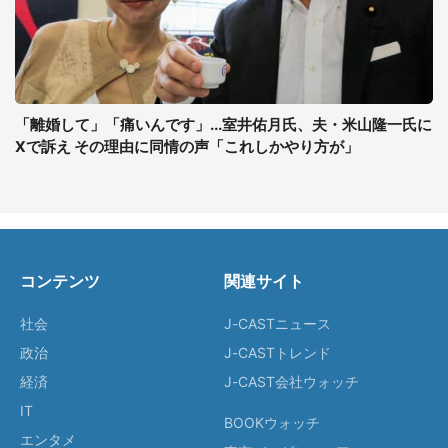
「離婚して」「痛いんです」...室井佑月氏、夫・米山隆一氏に
Xで訴え その理由に同情の声「これしかやり方が」
コンテンツ
関連サイト
社会
J-CASTニュース
政治
J-CASTトレンド
経済
J-CAST会社ウォッチ
IT
BOOKウォッチ
エンタメ