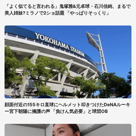
「よく似てると言われる」鬼塚雅&元卓球・石川佳純、まるで
美人姉妹?ミラノで2ショ話題 「やっぱりそっくり」
顔面付近の155キロ直球にヘルメット叩きつけたDeNAルーキ
ー宮下朝陽に擁護の声 「負けん気必要」と球団OB