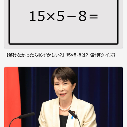
【解けなかったら恥ずかしい?】15×5-8は?《計算クイズ》