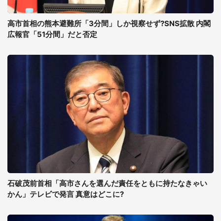
高市首相の熊本避難所「3分間」しか視察せず?SNS拡散 内閣
広報官「51分間」だと否定
石破茂前首相「高市さんを選んだ責任をともに持たなきゃい
かん」テレビで発言 真意はどこに?