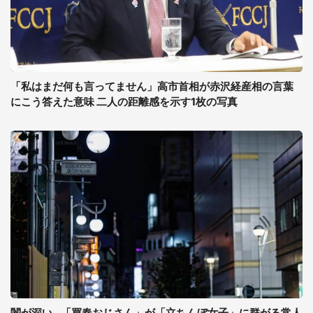
「私はまだ何も言ってません」高市首相が赤沢経産相の言葉
にこう答えた意味 二人の距離感を示す1枚の写真
闇が深い...「買春おじさん」が「立ちんぼ女子」に群がる常人