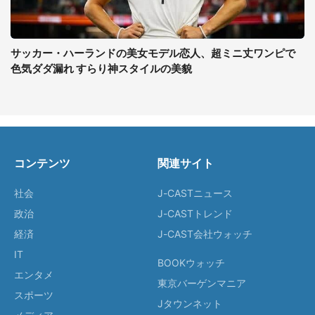
サッカー・ハーランドの美女モデル恋人、超ミニ丈ワンピで
色気ダダ漏れ すらり神スタイルの美貌
コンテンツ
関連サイト
社会
J-CASTニュース
政治
J-CASTトレンド
経済
J-CAST会社ウォッチ
IT
BOOKウォッチ
エンタメ
東京バーゲンマニア
スポーツ
Jタウンネット