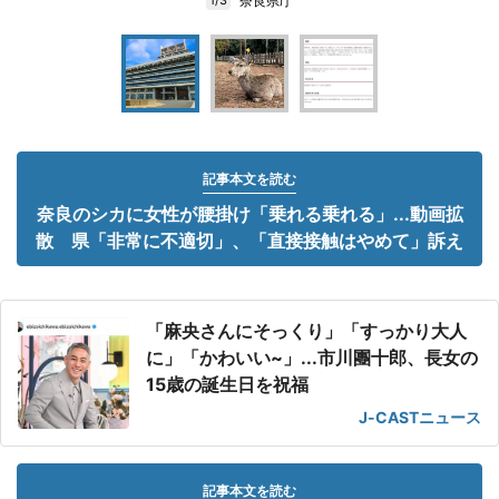
奈良県庁
1/3
記事本文を読む
奈良のシカに女性が腰掛け「乗れる乗れる」...動画拡
散 県「非常に不適切」、「直接接触はやめて」訴え
「麻央さんにそっくり」「すっかり大人
に」「かわいい~」...市川團十郎、長女の
15歳の誕生日を祝福
J-CASTニュース
記事本文を読む