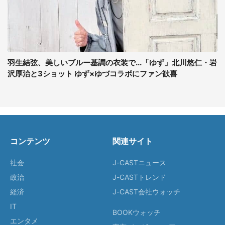
羽生結弦、美しいブルー基調の衣装で...「ゆず」北川悠仁・岩
沢厚治と3ショット ゆず×ゆづコラボにファン歓喜
コンテンツ
関連サイト
社会
J-CASTニュース
政治
J-CASTトレンド
経済
J-CAST会社ウォッチ
IT
BOOKウォッチ
エンタメ