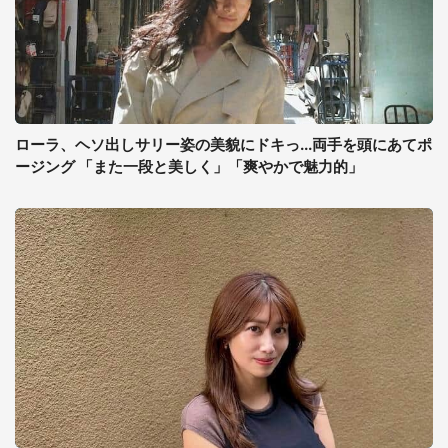
ローラ、ヘソ出しサリー姿の美貌にドキっ...両手を頭にあてポ
ージング 「また一段と美しく」「爽やかで魅力的」