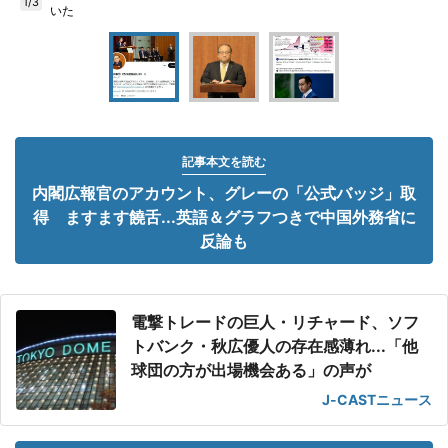
1/3
いた
記事本文を読む
内閣広報官のアカウント、グレーの「公式バッジ」取
得 ますます饒舌...英語＆グラフつきで中国外務省に
反論も
電撃トレードの巨人・リチャード、ソフ
トバンク・秋広優人の存在感薄れ...「他
球団の方が出場機会ある」の声が
J-CASTニュース