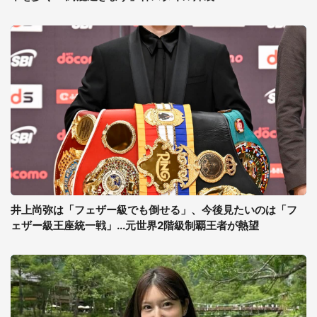
井上尚弥は「フェザー級でも倒せる」、今後見たいのは「フ
ェザー級王座統一戦」...元世界2階級制覇王者が熱望