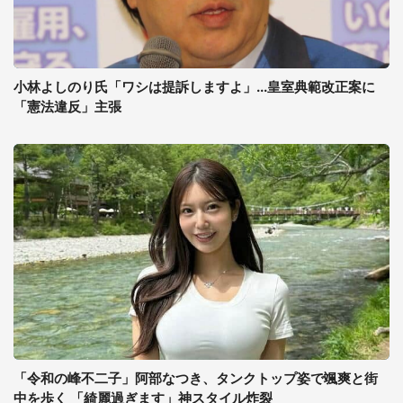
小林よしのり氏「ワシは提訴しますよ」...皇室典範改正案に
「憲法違反」主張
「令和の峰不二子」阿部なつき、タンクトップ姿で颯爽と街
中を歩く 「綺麗過ぎます」神スタイル炸裂