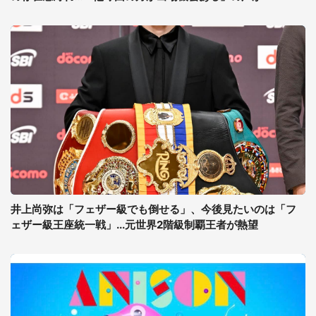
井上尚弥は「フェザー級でも倒せる」、今後見たいのは「フ
ェザー級王座統一戦」...元世界2階級制覇王者が熱望