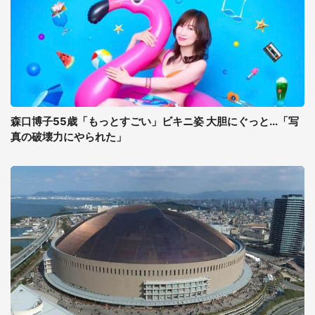
森口博子55歳「もっとすごい」ビキニ姿 大胆にぐっと...「写
真の破壊力にやられた」