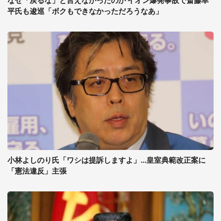
なぜ「戻るな」と言えなかったのか イオン爆発事故で斎藤幸
平氏も逡巡「ボクもできなかっただろうなあ」
小林よしのり氏「ワシは提訴しますよ」...皇室典範改正案に
「憲法違反」主張