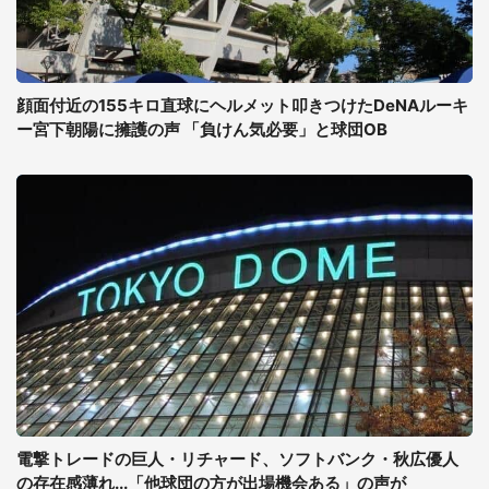
顔面付近の155キロ直球にヘルメット叩きつけたDeNAルーキ
ー宮下朝陽に擁護の声 「負けん気必要」と球団OB
電撃トレードの巨人・リチャード、ソフトバンク・秋広優人
の存在感薄れ...「他球団の方が出場機会ある」の声が