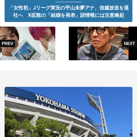
「女性初」Jリーグ実況の平山未夢アナ、信越放送を退
社へ X拡散の「結婚を発表」誤情報には注意喚起