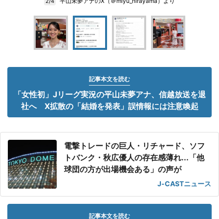
平山未夢アナのX（＠miyu_hirayama）より
2/4
記事本文を読む
「女性初」Jリーグ実況の平山未夢アナ、信越放送を退
社へ X拡散の「結婚を発表」誤情報には注意喚起
電撃トレードの巨人・リチャード、ソフ
トバンク・秋広優人の存在感薄れ...「他
球団の方が出場機会ある」の声が
J-CASTニュース
記事本文を読む