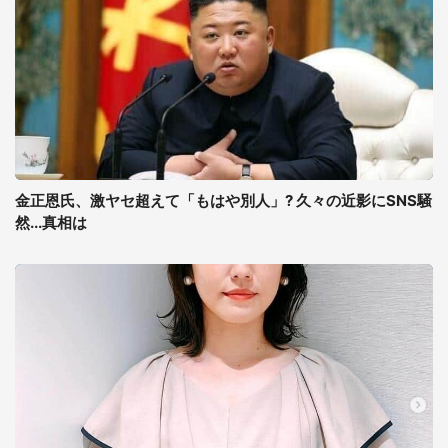
金正恩氏、激ヤセ超えて「もはや別人」? 久々の近影にSNS騒
然...真相は