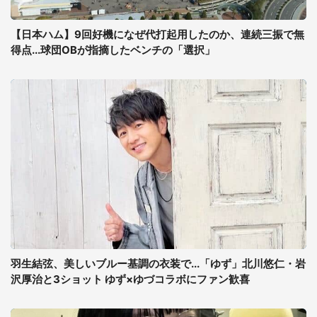
【日本ハム】9回好機になぜ代打起用したのか、連続三振で無
得点...球団OBが指摘したベンチの「選択」
羽生結弦、美しいブルー基調の衣装で...「ゆず」北川悠仁・岩
沢厚治と3ショット ゆず×ゆづコラボにファン歓喜