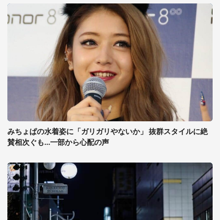
みちょぱの水着姿に「ガリガリやないか」 抜群スタイルに絶
賛相次ぐも...一部から心配の声