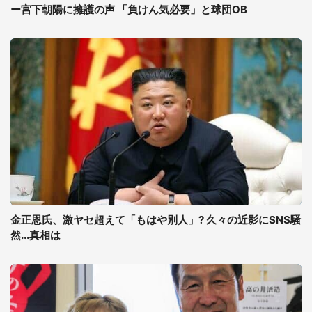
ー宮下朝陽に擁護の声 「負けん気必要」と球団OB
金正恩氏、激ヤセ超えて「もはや別人」? 久々の近影にSNS騒
然...真相は