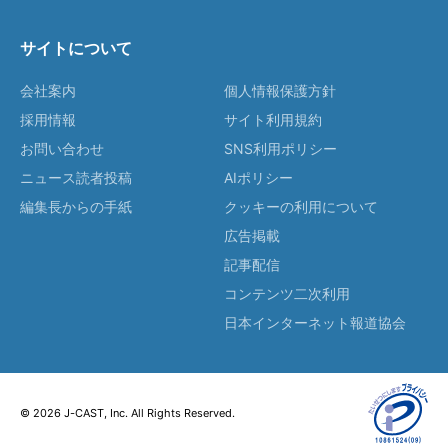
サイトについて
会社案内
個人情報保護方針
採用情報
サイト利用規約
お問い合わせ
SNS利用ポリシー
ニュース読者投稿
AIポリシー
編集長からの手紙
クッキーの利用について
広告掲載
記事配信
コンテンツ二次利用
日本インターネット報道協会
© 2026 J-CAST, Inc. All Rights Reserved.