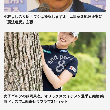
小林よしのり氏「ワシは提訴しますよ」...皇室典範改正案に
「憲法違反」主張
女子ゴルフの鶴岡果恋、オリックスのイケメン選手と結婚 純
白ドレスで...顔寄せラブラブ2ショット