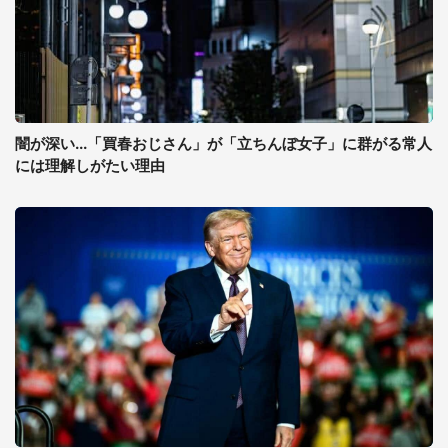
闇が深い...「買春おじさん」が「立ちんぼ女子」に群がる常人
には理解しがたい理由