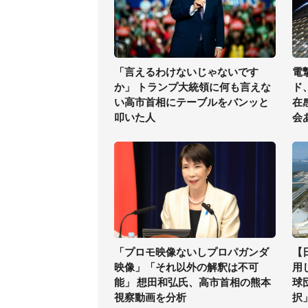
「言えるわけないじゃないです
電
か」 トランプ大統領に何も言えな
ド
い高市首相にテーブルをバンッと
在
叩いた人
会
「プロモ映像ないしプロパガンダ
【
映像」「それ以外の解釈は不可
用
能」 想田和弘氏、高市首相の熊本
球
視察動画を分析
択