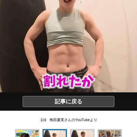
記事に戻る
角田夏実さんのYouTubeより
2/4