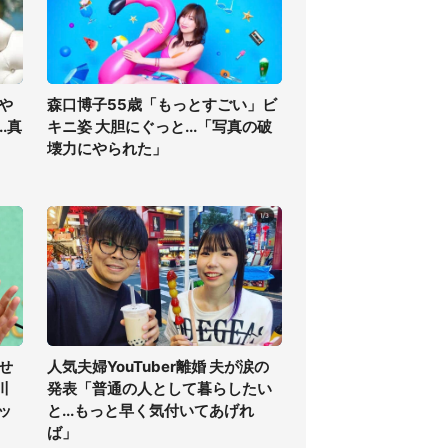
や
森口博子55歳「もっとすごい」ビ
.真
キニ姿 大胆にぐっと...「写真の破
壊力にやられた」
せ
人気夫婦YouTuber離婚 夫が涙の
川
発表「普通の人として暮らしたい
ッ
と...もっと早く気付いてあげれ
ば」