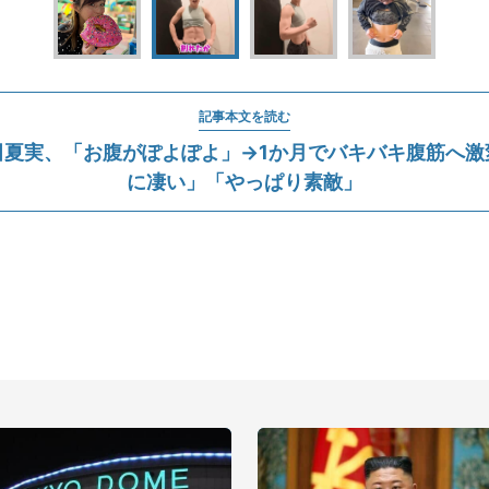
記事本文を読む
田夏実、「お腹がぽよぽよ」→1か月でバキバキ腹筋へ激
に凄い」「やっぱり素敵」