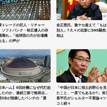
撃トレードの巨人・リチャー
金正恩氏、激ヤセ超えて「もは
、ソフトバンク・秋広優人の存
別人」? 久々の近影にSNS騒然..
感薄れ...「他球団の方が出場機
相は
ある」の声が
日本ハム】9回好機になぜ代打起
「中国が日本に領土的野心を見
したのか、連続三振で無得点...
たこと、一度でもあるか?」 前
団OBが指摘したベンチの「選
喜平氏がシェルター不要論→ツ
」
コミ続々