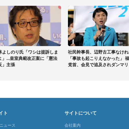
林よしのり氏「ワシは提訴しま
社民幹事長、辺野古工事なけれ
よ」...皇室典範改正案に「憲法
「事故も起こりえなかった」 
反」主張
党首、会見で追及されダンマリ
イト
サイトについて
Tニュース
会社案内