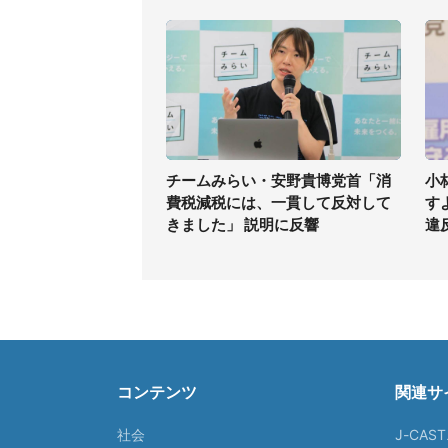
チームみらい・安野貴博党首「消
小
費税減税には、一貫して反対して
す
きました」 説明に反響
違
コンテンツ
関連サ
社会
J-CAS