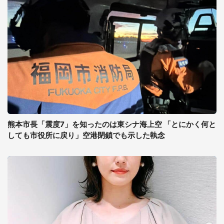
熊本市長「震度7」を知ったのは東シナ海上空 「とにかく何と
しても市役所に戻り」空港閉鎖でも示した執念