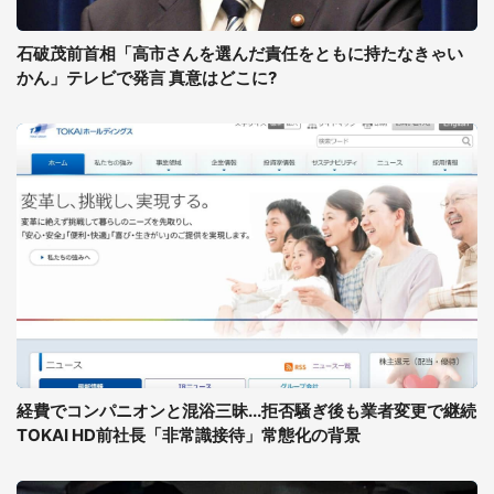
石破茂前首相「高市さんを選んだ責任をともに持たなきゃい
かん」テレビで発言 真意はどこに?
経費でコンパニオンと混浴三昧...拒否騒ぎ後も業者変更で継続
TOKAI HD前社長「非常識接待」常態化の背景