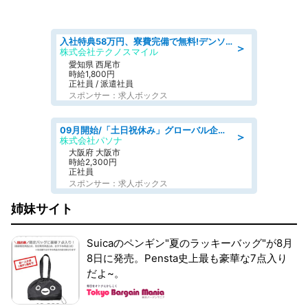
入社特典58万円、寮費完備で無料!デンソーで働こう!自動車工場で小型部品の検査業務 denso aichi
＞
株式会社テクノスマイル
愛知県 西尾市
時給1,800円
正社員 / 派遣社員
スポンサー：求人ボックス
09月開始/「土日祝休み」グローバル企業での産業保健のお仕事/保健師/高時給/残業なし/服装自由
＞
株式会社パソナ
大阪府 大阪市
時給2,300円
正社員
スポンサー：求人ボックス
姉妹サイト
Suicaのペンギン"夏のラッキーバッグ"が8月
8日に発売。Pensta史上最も豪華な7点入り
だよ~。