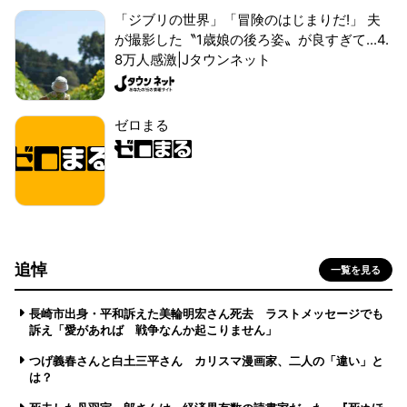
「ジブリの世界」「冒険のはじまりだ!」 夫
が撮影した〝1歳娘の後ろ姿〟が良すぎて...4.
8万人感激|Jタウンネット
ゼロまる
追悼
一覧を見る
長崎市出身・平和訴えた美輪明宏さん死去 ラストメッセージでも
訴え「愛があれば 戦争なんか起こりません」
つげ義春さんと白土三平さん カリスマ漫画家、二人の「違い」と
は？