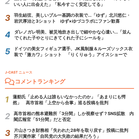
いい人に出会えた」「私今すごく安定してる」
羽生結弦、美しいブルー基調の衣装で...「ゆず」北川悠仁・
岩沢厚治と3ショット ゆず×ゆづコラボにファン歓喜
ダレノガレ明美、被災地炊き出しで細やかな心遣い...「並ん
でくれた子やとりにきてくれた子にシールを」
ドイツの美女フィギュア選手、JK風制服＆ルーズソックス衣
装で「激カワ」ショット 「りくりゅう」アイスショーで
J-CAST ニュース
コメントランキング
蓮舫氏「止める人は誰もいなかったのか」「あまりにも愕
然」 高市首相「上空から合掌」巡る投稿を批判
高市首相の熊本避難所「3分間」しか視察せず？SNS拡散 内
閣広報官「51分間」だと否定
片山さつき財務相「失われた28年を取り戻す」投稿に批判
芥川賞作家「自民党の大失政の結果だろう」