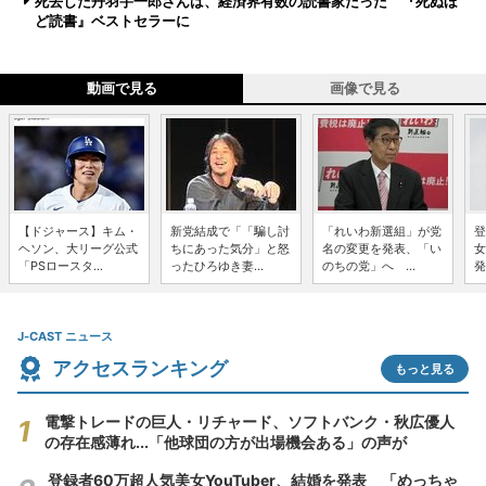
死去した丹羽宇一郎さんは、経済界有数の読書家だった 『死ぬほ
ど読書』ベストセラーに
動画で見る
画像で見る
【ドジャース】キム・
新党結成で「「騙し討
「れいわ新選組」が党
登
ヘソン、大リーグ公式
ちにあった気分」と怒
名の変更を発表、「い
女
「PSロースタ...
ったひろゆき妻...
のちの党」へ ...
発
J-CAST ニュース
アクセスランキング
もっと見る
電撃トレードの巨人・リチャード、ソフトバンク・秋広優人
の存在感薄れ...「他球団の方が出場機会ある」の声が
登録者60万超人気美女YouTuber、結婚を発表 「めっちゃ