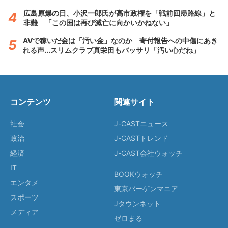
広島原爆の日、小沢一郎氏が高市政権を「戦前回帰路線」と
非難 「この国は再び滅亡に向かいかねない」
AVで稼いだ金は「汚い金」なのか 寄付報告への中傷にあき
れる声...スリムクラブ真栄田もバッサリ「汚い心だね」
コンテンツ
関連サイト
社会
J-CASTニュース
政治
J-CASTトレンド
経済
J-CAST会社ウォッチ
IT
BOOKウォッチ
エンタメ
東京バーゲンマニア
スポーツ
Jタウンネット
メディア
ゼロまる