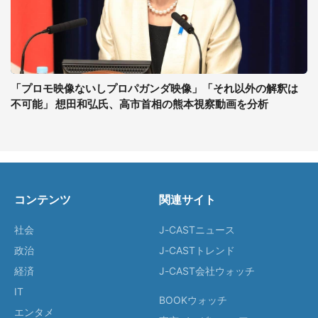
「プロモ映像ないしプロパガンダ映像」「それ以外の解釈は
不可能」 想田和弘氏、高市首相の熊本視察動画を分析
コンテンツ
関連サイト
社会
J-CASTニュース
政治
J-CASTトレンド
経済
J-CAST会社ウォッチ
IT
BOOKウォッチ
エンタメ