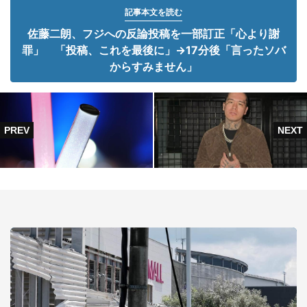
記事本文を読む
佐藤二朗、フジへの反論投稿を一部訂正「心より謝
罪」 「投稿、これを最後に」→17分後「言ったソバ
からすみません」