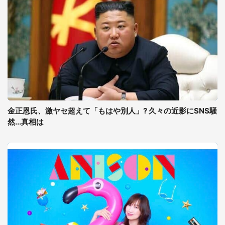
金正恩氏、激ヤセ超えて「もはや別人」? 久々の近影にSNS騒
然...真相は