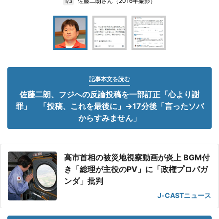
佐藤二朗さん（2016年撮影）
1/3
記事本文を読む
佐藤二朗、フジへの反論投稿を一部訂正「心より謝
罪」 「投稿、これを最後に」→17分後「言ったソバ
からすみません」
高市首相の被災地視察動画が炎上 BGM付
き「総理が主役のPV」に「政権プロパガ
ンダ」批判
J-CASTニュース