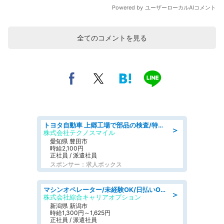
全てのコメントを見る
トヨタ自動車 上郷工場で部品の検査/特典168万/tutumi
＞
株式会社テクノスマイル
愛知県 豊田市
時給2,100円
正社員 / 派遣社員
スポンサー：求人ボックス
マシンオペレーター/未経験OK/日払いOK/寮完備/交替制/20・30・40代活躍中
＞
株式会社綜合キャリアオプション
新潟県 新潟市
時給1,300円～1,625円
正社員 / 派遣社員