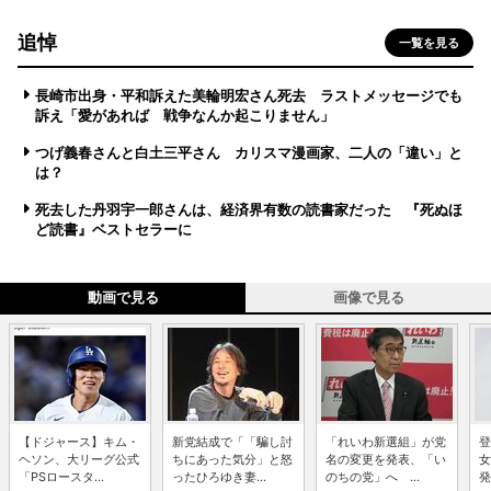
追悼
一覧を見る
長崎市出身・平和訴えた美輪明宏さん死去 ラストメッセージでも
訴え「愛があれば 戦争なんか起こりません」
つげ義春さんと白土三平さん カリスマ漫画家、二人の「違い」と
は？
死去した丹羽宇一郎さんは、経済界有数の読書家だった 『死ぬほ
ど読書』ベストセラーに
動画で見る
画像で見る
【ドジャース】キム・
新党結成で「「騙し討
「れいわ新選組」が党
登
ヘソン、大リーグ公式
ちにあった気分」と怒
名の変更を発表、「い
女
「PSロースタ...
ったひろゆき妻...
のちの党」へ ...
発