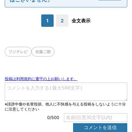
1
2
全文表示
フジテレビ
佐藤二朗