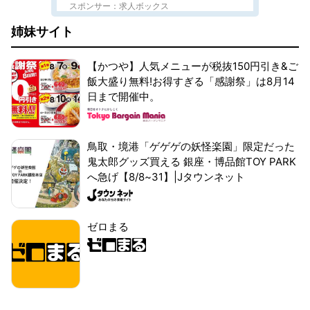
スポンサー：求人ボックス
姉妹サイト
【かつや】人気メニューが税抜150円引き&ご
飯大盛り無料!お得すぎる「感謝祭」は8月14
日まで開催中。
鳥取・境港「ゲゲゲの妖怪楽園」限定だった
鬼太郎グッズ買える 銀座・博品館TOY PARK
へ急げ【8/8~31】|Jタウンネット
ゼロまる