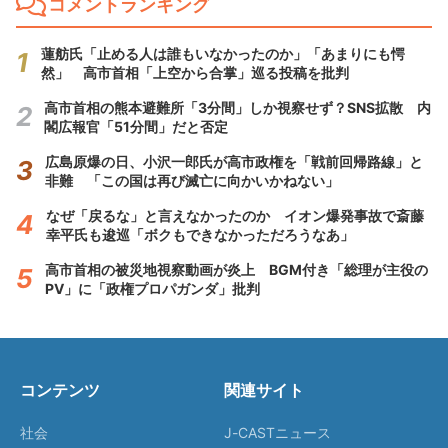
コメントランキング
蓮舫氏「止める人は誰もいなかったのか」「あまりにも愕
然」 高市首相「上空から合掌」巡る投稿を批判
高市首相の熊本避難所「3分間」しか視察せず？SNS拡散 内
閣広報官「51分間」だと否定
広島原爆の日、小沢一郎氏が高市政権を「戦前回帰路線」と
非難 「この国は再び滅亡に向かいかねない」
なぜ「戻るな」と言えなかったのか イオン爆発事故で斎藤
幸平氏も逡巡「ボクもできなかっただろうなあ」
高市首相の被災地視察動画が炎上 BGM付き「総理が主役の
PV」に「政権プロパガンダ」批判
コンテンツ
関連サイト
社会
J-CASTニュース