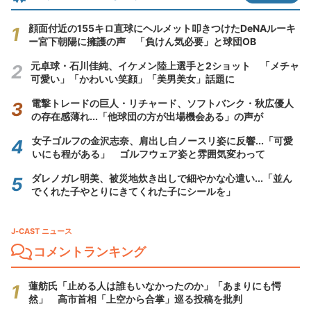
顔面付近の155キロ直球にヘルメット叩きつけたDeNAルーキ
ー宮下朝陽に擁護の声 「負けん気必要」と球団OB
元卓球・石川佳純、イケメン陸上選手と2ショット 「メチャ
可愛い」「かわいい笑顔」「美男美女」話題に
電撃トレードの巨人・リチャード、ソフトバンク・秋広優人
の存在感薄れ...「他球団の方が出場機会ある」の声が
女子ゴルフの金沢志奈、肩出し白ノースリ姿に反響...「可愛
いにも程がある」 ゴルフウェア姿と雰囲気変わって
ダレノガレ明美、被災地炊き出しで細やかな心遣い...「並ん
でくれた子やとりにきてくれた子にシールを」
J-CAST ニュース
コメントランキング
蓮舫氏「止める人は誰もいなかったのか」「あまりにも愕
然」 高市首相「上空から合掌」巡る投稿を批判