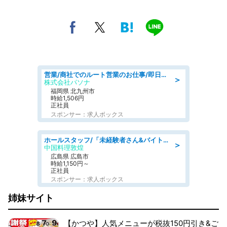
営業/商社でのルート営業のお仕事/即日勤務可/車通勤可/営業
＞
株式会社パソナ
福岡県 北九州市
時給1,506円
正社員
スポンサー：求人ボックス
ホールスタッフ/「未経験者さん&バイトデビューも大歓迎」残業ほぼなし×1日3時間〜勤務OK!フォロー体制も充実/広島県/広島市南区
＞
中国料理敦煌
広島県 広島市
時給1,150円～
正社員
スポンサー：求人ボックス
姉妹サイト
【かつや】人気メニューが税抜150円引き&ご