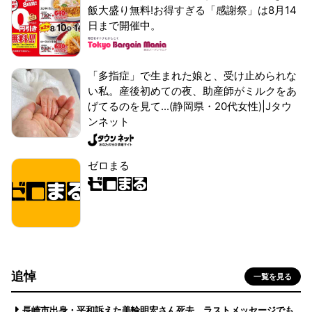
飯大盛り無料!お得すぎる「感謝祭」は8月14
日まで開催中。
「多指症」で生まれた娘と、受け止められな
い私。産後初めての夜、助産師がミルクをあ
げてるのを見て...(静岡県・20代女性)|Jタウ
ンネット
ゼロまる
追悼
一覧を見る
長崎市出身・平和訴えた美輪明宏さん死去 ラストメッセージでも