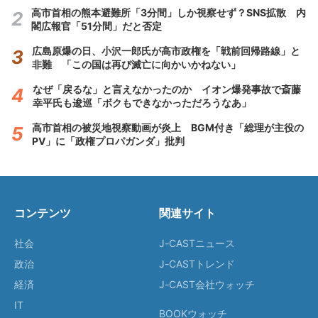
高市首相の熊本避難所「3分間」しか視察せず？SNS拡散 内
閣広報官「51分間」だと否定
広島原爆の日、小沢一郎氏が高市政権を「戦前回帰路線」と
非難 「この国は再び滅亡に向かいかねない」
なぜ「戻るな」と言えなかったのか イオン爆発事故で斎藤
幸平氏も逡巡「ボクもできなかっただろうなあ」
高市首相の被災地視察動画が炎上 BGM付き「総理が主役の
PV」に「政権プロパガンダ」批判
コンテンツ
関連サイト
社会
J-CASTニュース
政治
J-CASTトレンド
経済
J-CAST会社ウォッチ
IT
BOOKウォッチ