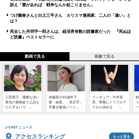
訴え「愛があれば 戦争なんか起こりません」
つげ義春さんと白土三平さん カリスマ漫画家、二人の「違い」と
は？
死去した丹羽宇一郎さんは、経済界有数の読書家だった 『死ぬほ
ど読書』ベストセラーに
動画で見る
画像で見る
三田寛子、優雅な淡い
加藤茶の45歳年下
フィギュア・中井亜
制
黄色の着物姿で上品な
妻・綾菜、「美文字」
美、華麗にトリプルア
う
たたずまいで ...
手書き勉強ノート...
クセル決める 「...
一
J-CAST ニュース
アクセスランキング
もっと見る