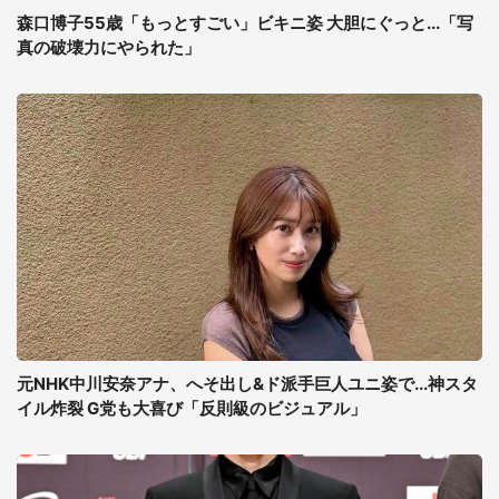
森口博子55歳「もっとすごい」ビキニ姿 大胆にぐっと...「写
真の破壊力にやられた」
元NHK中川安奈アナ、へそ出し&ド派手巨人ユニ姿で...神スタ
イル炸裂 G党も大喜び「反則級のビジュアル」