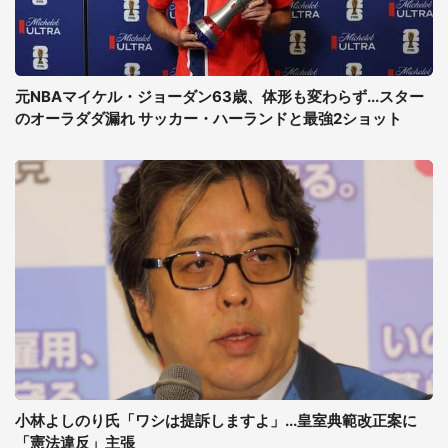
元NBAマイケル・ジョーダン63歳、体形も変わらず...スター
のオーラダダ漏れ サッカー・ハーランドと最強2ショット
小林よしのり氏「ワシは提訴しますよ」...皇室典範改正案に
「憲法違反」主張