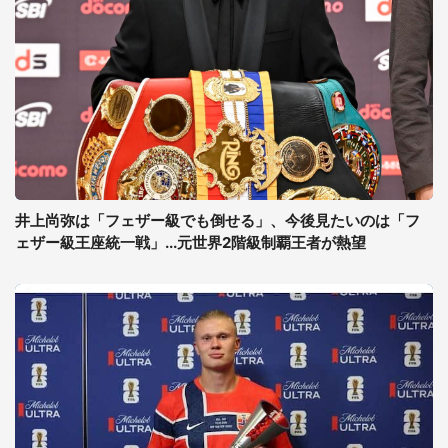
井上尚弥は「フェザー級でも倒せる」、今後見たいのは「フ
ェザー級王座統一戦」...元世界2階級制覇王者が熱望