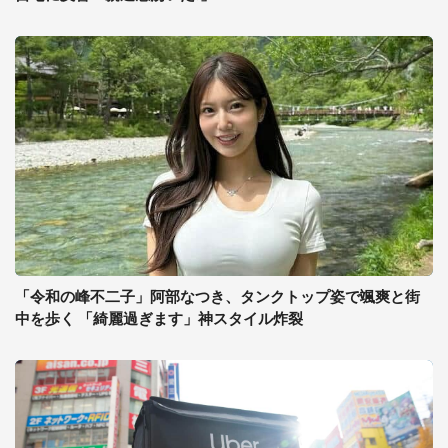
「令和の峰不二子」阿部なつき、タンクトップ姿で颯爽と街
中を歩く 「綺麗過ぎます」神スタイル炸裂