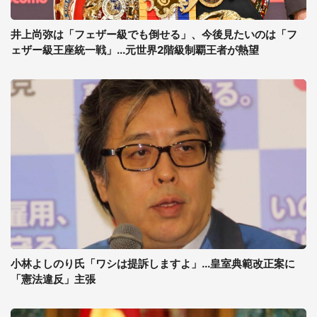
井上尚弥は「フェザー級でも倒せる」、今後見たいのは「フ
ェザー級王座統一戦」...元世界2階級制覇王者が熱望
小林よしのり氏「ワシは提訴しますよ」...皇室典範改正案に
「憲法違反」主張