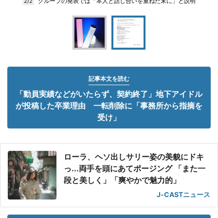
グループの発表では「本人と話し合いを重ねた末に」と説明
2/2
記事本文を読む
「動員実績などがいたらず、契約終了」地下アイドル
が投稿した卒業理由 一転削除に「事務所から指摘を
受け」
ローラ、ヘソ出しサリー姿の美貌にドキ
っ...両手を頭にあてポージング 「また一
段と美しく」「爽やかで魅力的」
J-CASTニュース