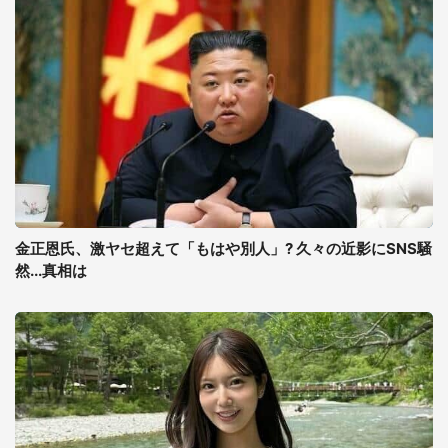
金正恩氏、激ヤセ超えて「もはや別人」? 久々の近影にSNS騒
然...真相は