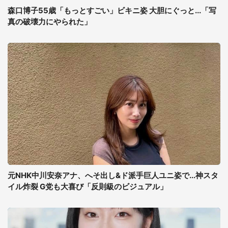
森口博子55歳「もっとすごい」ビキニ姿 大胆にぐっと...「写
真の破壊力にやられた」
元NHK中川安奈アナ、へそ出し&ド派手巨人ユニ姿で...神スタ
イル炸裂 G党も大喜び「反則級のビジュアル」