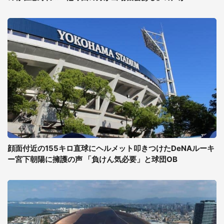
顔面付近の155キロ直球にヘルメット叩きつけたDeNAルーキ
ー宮下朝陽に擁護の声 「負けん気必要」と球団OB