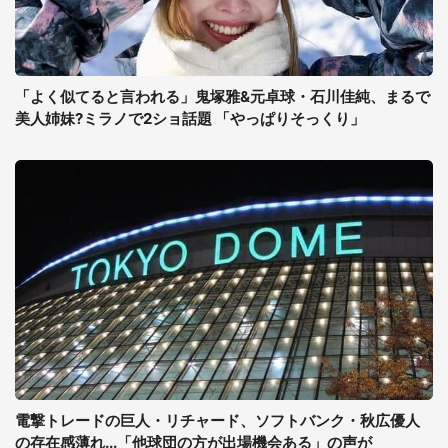
「よく似てると言われる」鬼塚雅&元卓球・石川佳純、まるで
美人姉妹?ミラノで2ショ話題 「やっぱりそっくり」
電撃トレードの巨人・リチャード、ソフトバンク・秋広優人
の存在感薄れ...「他球団の方が出場機会ある」の声が