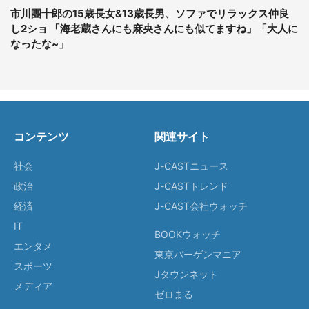
市川團十郎の15歳長女&13歳長男、ソファでリラックス仲良
し2ショ 「海老蔵さんにも麻央さんにも似てますね」「大人に
なったな~」
コンテンツ
関連サイト
社会
J-CASTニュース
政治
J-CASTトレンド
経済
J-CAST会社ウォッチ
IT
BOOKウォッチ
エンタメ
東京バーゲンマニア
スポーツ
Jタウンネット
メディア
ゼロまる