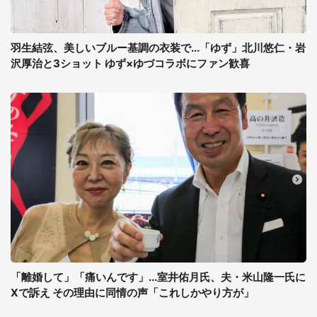
羽生結弦、美しいブルー基調の衣装で...「ゆず」北川悠仁・岩
沢厚治と3ショット ゆず×ゆづコラボにファン歓喜
「離婚して」「痛いんです」...室井佑月氏、夫・米山隆一氏に
Xで訴え その理由に同情の声「これしかやり方が」