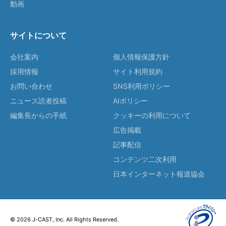
動画
サイトについて
会社案内
個人情報保護方針
採用情報
サイト利用規約
お問い合わせ
SNS利用ポリシー
ニュース読者投稿
AIポリシー
編集長からの手紙
クッキーの利用について
広告掲載
記事配信
コンテンツ二次利用
日本インターネット報道協会
© 2026 J-CAST, Inc. All Rights Reserved.