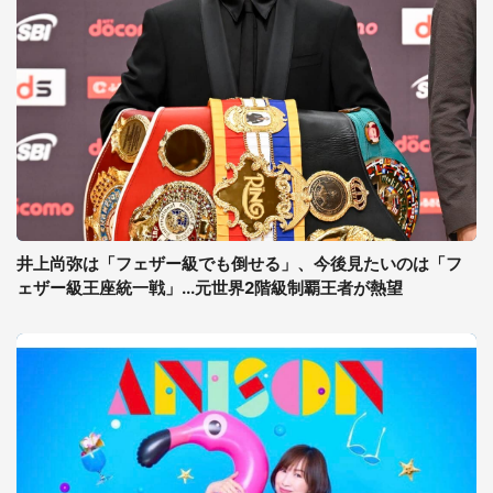
井上尚弥は「フェザー級でも倒せる」、今後見たいのは「フ
ェザー級王座統一戦」...元世界2階級制覇王者が熱望