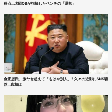
得点...球団OBが指摘したベンチの「選択」
金正恩氏、激ヤセ超えて「もはや別人」? 久々の近影にSNS騒
然...真相は