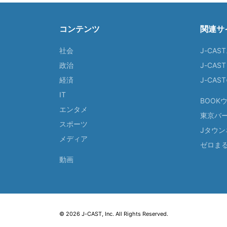
コンテンツ
関連サ
社会
J-CAS
政治
J-CAS
経済
J-CA
IT
BOOK
エンタメ
東京バ
スポーツ
Jタウン
メディア
ゼロま
動画
© 2026 J-CAST, Inc. All Rights Reserved.