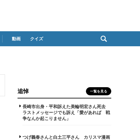
動画
クイズ
追悼
一覧を見る
長崎市出身・平和訴えた美輪明宏さん死去
ラストメッセージでも訴え「愛があれば 戦
争なんか起こりません」
つげ義春さんと白土三平さん カリスマ漫画