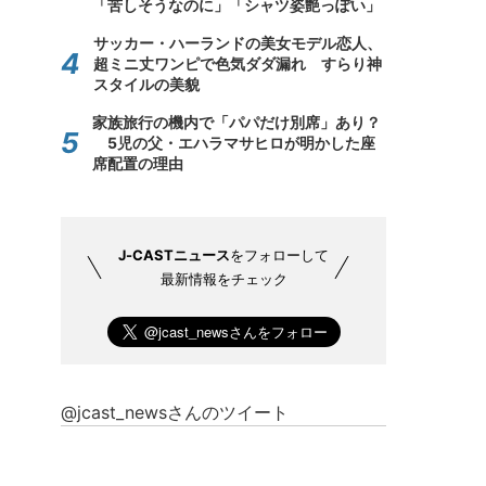
「苦しそうなのに」「シャツ姿艶っぽい」
サッカー・ハーランドの美女モデル恋人、
超ミニ丈ワンピで色気ダダ漏れ すらり神
スタイルの美貌
家族旅行の機内で「パパだけ別席」あり？
5児の父・エハラマサヒロが明かした座
席配置の理由
J-CASTニュース
をフォローして
最新情報をチェック
@jcast_newsさんのツイート