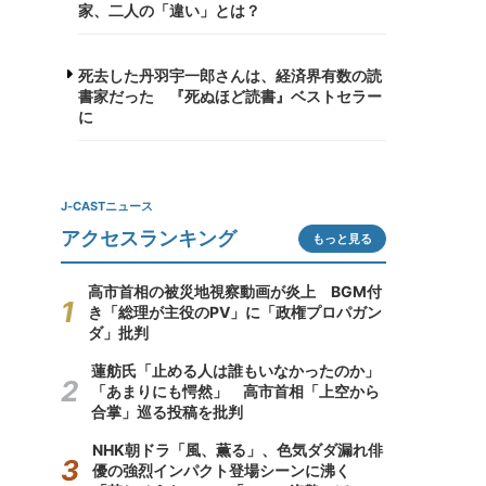
家、二人の「違い」とは？
死去した丹羽宇一郎さんは、経済界有数の読
書家だった 『死ぬほど読書』ベストセラー
に
J-CASTニュース
アクセスランキング
もっと見る
高市首相の被災地視察動画が炎上 BGM付
き「総理が主役のPV」に「政権プロパガン
ダ」批判
蓮舫氏「止める人は誰もいなかったのか」
「あまりにも愕然」 高市首相「上空から
合掌」巡る投稿を批判
NHK朝ドラ「風、薫る」、色気ダダ漏れ俳
優の強烈インパクト登場シーンに沸く