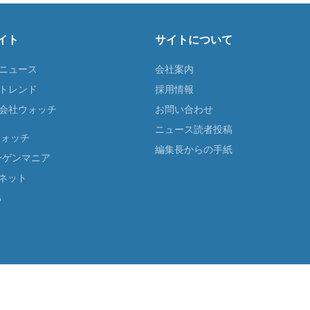
イト
サイトについて
Tニュース
会社案内
Tトレンド
採用情報
ST会社ウォッチ
お問い合わせ
ニュース読者投稿
ウォッチ
編集長からの手紙
ーゲンマニア
ネット
る