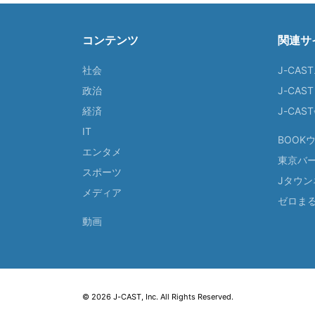
コンテンツ
関連サ
社会
J-CAS
政治
J-CAS
経済
J-CA
IT
BOOK
エンタメ
東京バ
スポーツ
Jタウン
メディア
ゼロま
動画
© 2026 J-CAST, Inc. All Rights Reserved.