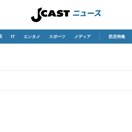
済
IT
エンタメ
スポーツ
メディア
防災特集