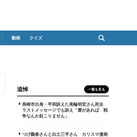
動画
クイズ
追悼
一覧を見る
長崎市出身・平和訴えた美輪明宏さん死去
ラストメッセージでも訴え「愛があれば 戦
争なんか起こりません」
つげ義春さんと白土三平さん カリスマ漫画