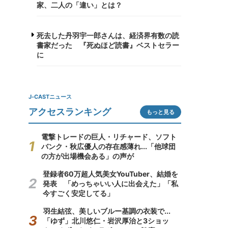
家、二人の「違い」とは？
死去した丹羽宇一郎さんは、経済界有数の読
書家だった 『死ぬほど読書』ベストセラー
に
J-CASTニュース
アクセスランキング
もっと見る
電撃トレードの巨人・リチャード、ソフト
バンク・秋広優人の存在感薄れ...「他球団
の方が出場機会ある」の声が
登録者60万超人気美女YouTuber、結婚を
発表 「めっちゃいい人に出会えた」「私
今すごく安定してる」
羽生結弦、美しいブルー基調の衣装で...
「ゆず」北川悠仁・岩沢厚治と3ショッ