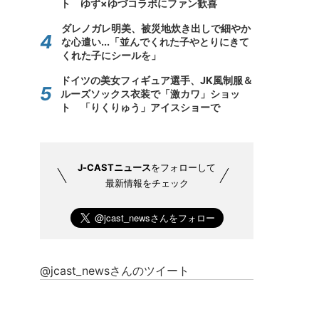
ト ゆず×ゆづコラボにファン歓喜
ダレノガレ明美、被災地炊き出しで細やか
な心遣い...「並んでくれた子やとりにきて
くれた子にシールを」
ドイツの美女フィギュア選手、JK風制服＆
ルーズソックス衣装で「激カワ」ショッ
ト 「りくりゅう」アイスショーで
J-CASTニュース
をフォローして
最新情報をチェック
@jcast_newsさんのツイート