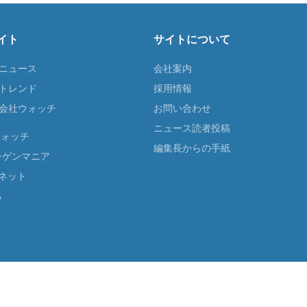
イト
サイトについて
Tニュース
会社案内
Tトレンド
採用情報
ST会社ウォッチ
お問い合わせ
ニュース読者投稿
ウォッチ
編集長からの手紙
ーゲンマニア
ネット
る