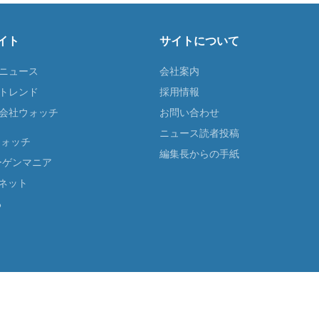
イト
サイトについて
Tニュース
会社案内
Tトレンド
採用情報
ST会社ウォッチ
お問い合わせ
ニュース読者投稿
ウォッチ
編集長からの手紙
ーゲンマニア
ネット
る