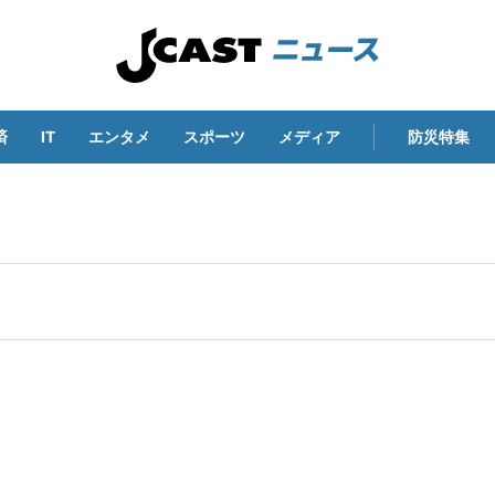
済
IT
エンタメ
スポーツ
メディア
防災特集