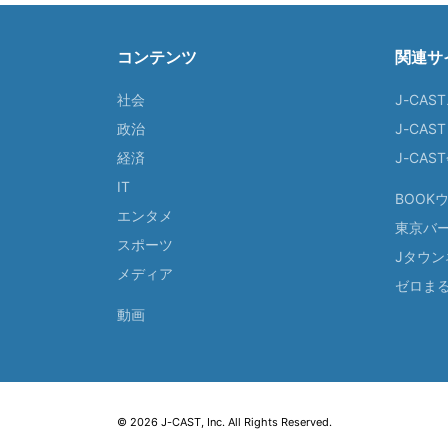
コンテンツ
関連サ
社会
J-CAS
政治
J-CAS
経済
J-CA
IT
BOOK
エンタメ
東京バ
スポーツ
Jタウン
メディア
ゼロま
動画
© 2026 J-CAST, Inc. All Rights Reserved.