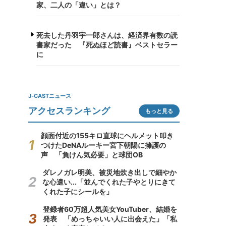
家、二人の「違い」とは？
死去した丹羽宇一郎さんは、経済界有数の読
書家だった 『死ぬほど読書』ベストセラー
に
J-CASTニュース
アクセスランキング
もっと見る
顔面付近の155キロ直球にヘルメット叩き
つけたDeNAルーキー宮下朝陽に擁護の
声 「負けん気必要」と球団OB
ダレノガレ明美、被災地炊き出しで細やか
な心遣い...「並んでくれた子やとりにきて
くれた子にシールを」
登録者60万超人気美女YouTuber、結婚を
発表 「めっちゃいい人に出会えた」「私