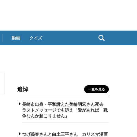
動画
クイズ
追悼
一覧を見る
長崎市出身・平和訴えた美輪明宏さん死去
ラストメッセージでも訴え「愛があれば 戦
争なんか起こりません」
つげ義春さんと白土三平さん カリスマ漫画