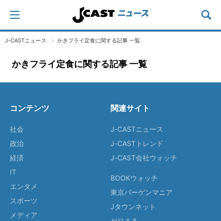
J-CASTニュース
かきフライ定食に関する記事 一覧
かきフライ定食に関する記事 一覧
コンテンツ
関連サイト
社会
J-CASTニュース
政治
J-CASTトレンド
経済
J-CAST会社ウォッチ
IT
BOOKウォッチ
エンタメ
東京バーゲンマニア
スポーツ
Jタウンネット
メディア
ゼロまる