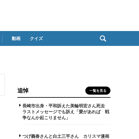
動画
クイズ
追悼
一覧を見る
長崎市出身・平和訴えた美輪明宏さん死去
ラストメッセージでも訴え「愛があれば 戦
争なんか起こりません」
つげ義春さんと白土三平さん カリスマ漫画