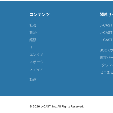
コンテンツ
関連サ
社会
J-CAS
政治
J-CAS
経済
J-CA
IT
BOOK
エンタメ
東京バ
スポーツ
Jタウン
メディア
ゼロま
動画
© 2026 J-CAST, Inc. All Rights Reserved.