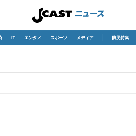
済
IT
エンタメ
スポーツ
メディア
防災特集