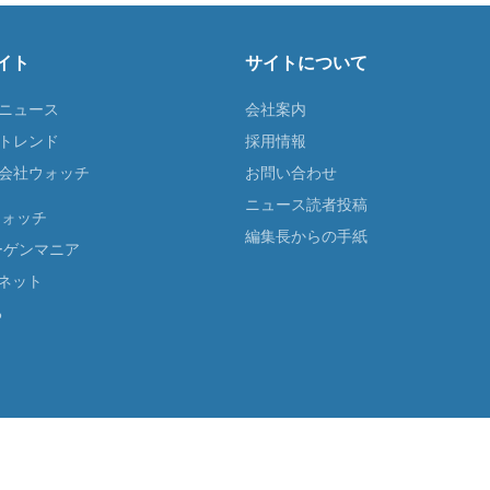
イト
サイトについて
Tニュース
会社案内
Tトレンド
採用情報
ST会社ウォッチ
お問い合わせ
ニュース読者投稿
ウォッチ
編集長からの手紙
ーゲンマニア
ネット
る