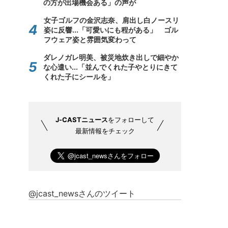
の方が出場機会ある」の声が
女子ゴルフの金沢志奈、肩出し白ノースリ
姿に反響...「可愛いにも程がある」 ゴル
フウェア姿と雰囲気変わって
ダレノガレ明美、被災地炊き出しで細やか
な心遣い...「並んでくれた子やとりにきて
くれた子にシールを」
J-CASTニュース
をフォローして
最新情報をチェック
@jcast_newsさんのツイート