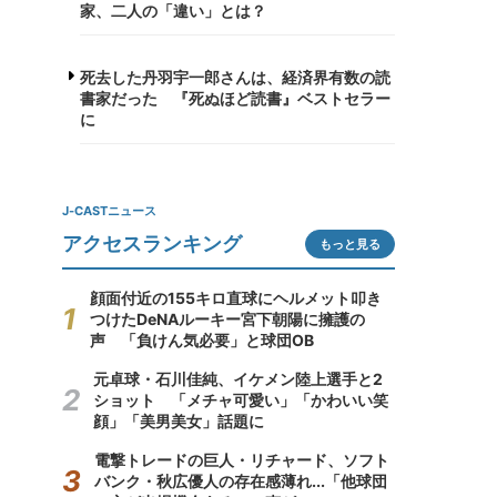
家、二人の「違い」とは？
死去した丹羽宇一郎さんは、経済界有数の読
書家だった 『死ぬほど読書』ベストセラー
に
J-CASTニュース
アクセスランキング
もっと見る
顔面付近の155キロ直球にヘルメット叩き
つけたDeNAルーキー宮下朝陽に擁護の
声 「負けん気必要」と球団OB
元卓球・石川佳純、イケメン陸上選手と2
ショット 「メチャ可愛い」「かわいい笑
顔」「美男美女」話題に
電撃トレードの巨人・リチャード、ソフト
バンク・秋広優人の存在感薄れ...「他球団