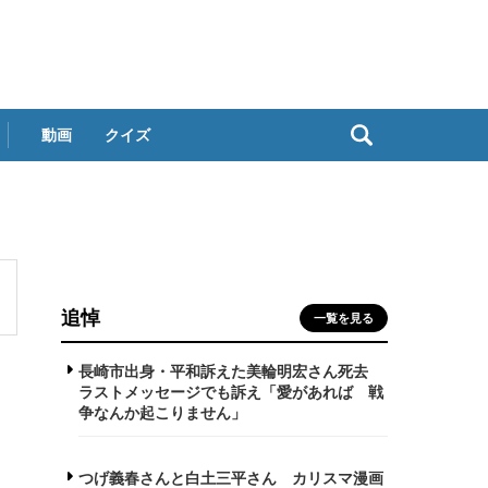
動画
クイズ
追悼
一覧を見る
長崎市出身・平和訴えた美輪明宏さん死去
ラストメッセージでも訴え「愛があれば 戦
争なんか起こりません」
つげ義春さんと白土三平さん カリスマ漫画