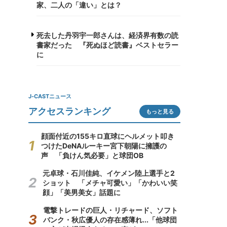
家、二人の「違い」とは？
死去した丹羽宇一郎さんは、経済界有数の読
書家だった 『死ぬほど読書』ベストセラー
に
J-CASTニュース
アクセスランキング
もっと見る
顔面付近の155キロ直球にヘルメット叩き
つけたDeNAルーキー宮下朝陽に擁護の
声 「負けん気必要」と球団OB
元卓球・石川佳純、イケメン陸上選手と2
ショット 「メチャ可愛い」「かわいい笑
顔」「美男美女」話題に
電撃トレードの巨人・リチャード、ソフト
バンク・秋広優人の存在感薄れ...「他球団