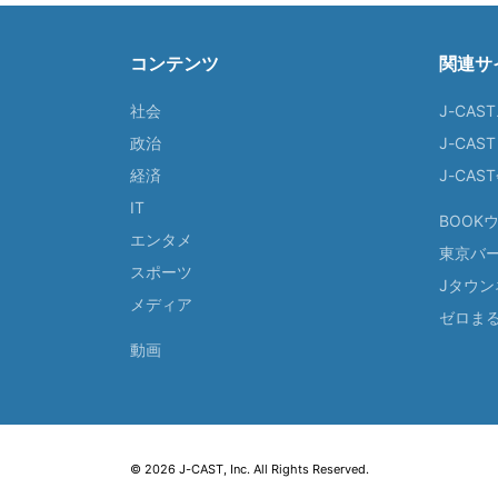
コンテンツ
関連サ
社会
J-CAS
政治
J-CAS
経済
J-CA
IT
BOOK
エンタメ
東京バ
スポーツ
Jタウン
メディア
ゼロま
動画
© 2026 J-CAST, Inc. All Rights Reserved.