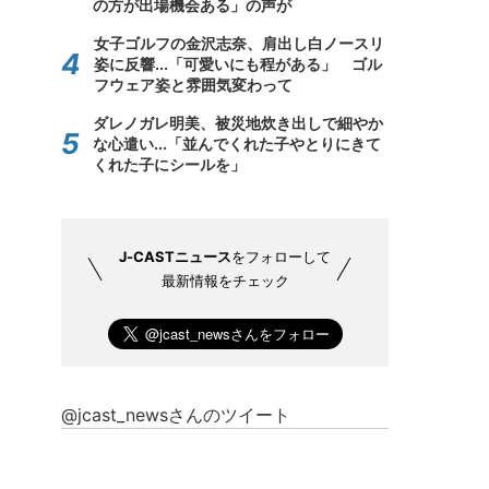
の方が出場機会ある」の声が
女子ゴルフの金沢志奈、肩出し白ノースリ
姿に反響...「可愛いにも程がある」 ゴル
フウェア姿と雰囲気変わって
ダレノガレ明美、被災地炊き出しで細やか
な心遣い...「並んでくれた子やとりにきて
くれた子にシールを」
J-CASTニュース
をフォローして
最新情報をチェック
@jcast_newsさんのツイート