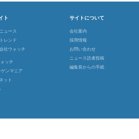
イト
サイトについて
Tニュース
会社案内
Tトレンド
採用情報
ST会社ウォッチ
お問い合わせ
ニュース読者投稿
ウォッチ
編集長からの手紙
ーゲンマニア
ネット
る