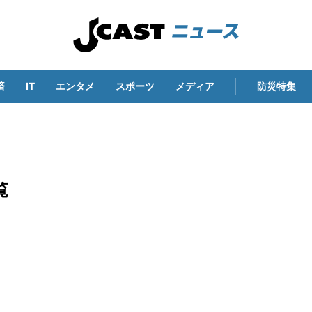
済
IT
エンタメ
スポーツ
メディア
防災特集
覧