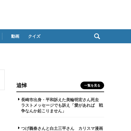
動画
クイズ
追悼
一覧を見る
長崎市出身・平和訴えた美輪明宏さん死去
ラストメッセージでも訴え「愛があれば 戦
争なんか起こりません」
つげ義春さんと白土三平さん カリスマ漫画