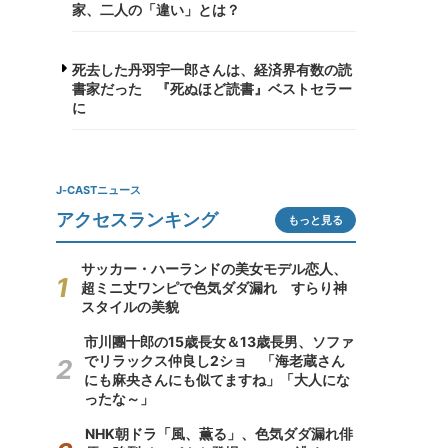
家、二人の「違い」とは？
死去した丹羽宇一郎さんは、経済界有数の読
書家だった 『死ぬほど読書』ベストセラー
に
J-CASTニュース
アクセスランキング
もっと見る
サッカー・ハーランドの美女モデル恋人、
超ミニ丈ワンピで色気ダダ漏れ すらり神
スタイルの美貌
市川團十郎の15歳長女＆13歳長男、ソファ
でリラックス仲良し2ショ 「海老蔵さん
にも麻央さんにも似てますね」「大人にな
ったな～」
NHK朝ドラ「風、薫る」、色気ダダ漏れ俳