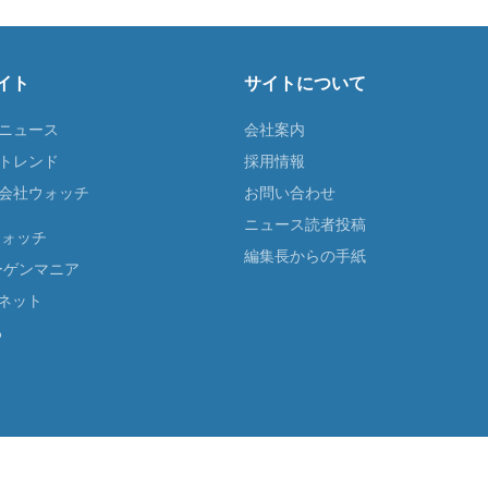
イト
サイトについて
Tニュース
会社案内
Tトレンド
採用情報
ST会社ウォッチ
お問い合わせ
ニュース読者投稿
ウォッチ
編集長からの手紙
ーゲンマニア
ネット
る