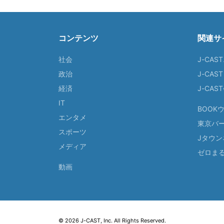
コンテンツ
関連サ
社会
J-CAS
政治
J-CAS
経済
J-CA
IT
BOOK
エンタメ
東京バ
スポーツ
Jタウン
メディア
ゼロま
動画
© 2026 J-CAST, Inc. All Rights Reserved.