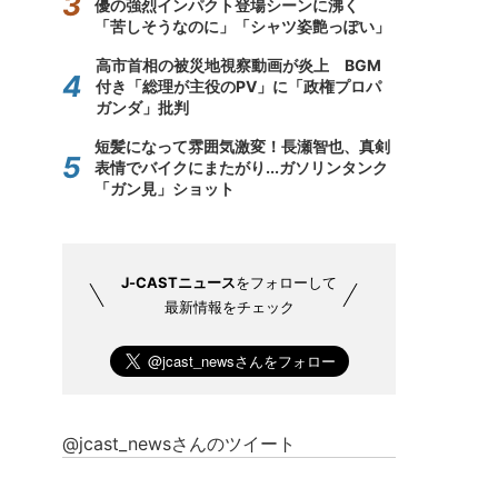
優の強烈インパクト登場シーンに沸く
「苦しそうなのに」「シャツ姿艶っぽい」
高市首相の被災地視察動画が炎上 BGM
付き「総理が主役のPV」に「政権プロパ
ガンダ」批判
短髪になって雰囲気激変！長瀬智也、真剣
表情でバイクにまたがり...ガソリンタンク
「ガン見」ショット
J-CASTニュース
をフォローして
最新情報をチェック
@jcast_newsさんのツイート