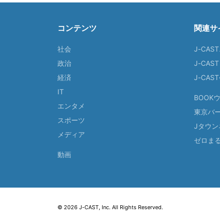
コンテンツ
関連サ
社会
J-CAS
政治
J-CAS
経済
J-CA
IT
BOOK
エンタメ
東京バ
スポーツ
Jタウン
メディア
ゼロま
動画
© 2026 J-CAST, Inc. All Rights Reserved.