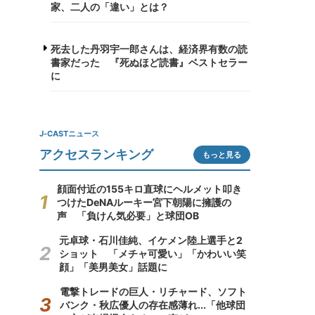
家、二人の「違い」とは？
死去した丹羽宇一郎さんは、経済界有数の読
書家だった 『死ぬほど読書』ベストセラー
に
J-CASTニュース
アクセスランキング
もっと見る
顔面付近の155キロ直球にヘルメット叩き
つけたDeNAルーキー宮下朝陽に擁護の
声 「負けん気必要」と球団OB
元卓球・石川佳純、イケメン陸上選手と2
ショット 「メチャ可愛い」「かわいい笑
顔」「美男美女」話題に
電撃トレードの巨人・リチャード、ソフト
バンク・秋広優人の存在感薄れ...「他球団