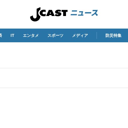
済
IT
エンタメ
スポーツ
メディア
防災特集