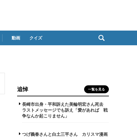
動画
クイズ
追悼
一覧を見る
長崎市出身・平和訴えた美輪明宏さん死去
ラストメッセージでも訴え「愛があれば 戦
争なんか起こりません」
つげ義春さんと白土三平さん カリスマ漫画