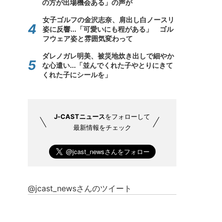
の方が出場機会ある」の声が
女子ゴルフの金沢志奈、肩出し白ノースリ
姿に反響...「可愛いにも程がある」 ゴル
フウェア姿と雰囲気変わって
ダレノガレ明美、被災地炊き出しで細やか
な心遣い...「並んでくれた子やとりにきて
くれた子にシールを」
J-CASTニュース
をフォローして
最新情報をチェック
@jcast_newsさんのツイート