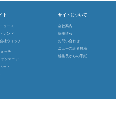
イト
サイトについて
Tニュース
会社案内
Tトレンド
採用情報
ST会社ウォッチ
お問い合わせ
ニュース読者投稿
ウォッチ
編集長からの手紙
ーゲンマニア
ネット
る