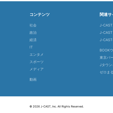
コンテンツ
関連サ
社会
J-CAS
政治
J-CAS
経済
J-CA
IT
BOOK
エンタメ
東京バ
スポーツ
Jタウン
メディア
ゼロま
動画
© 2026 J-CAST, Inc. All Rights Reserved.