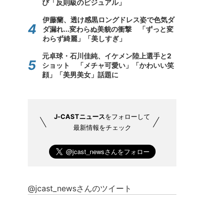
び「反則級のビジュアル」
伊藤蘭、透け感黒ロングドレス姿で色気ダ
ダ漏れ...変わらぬ美貌の衝撃 「ずっと変
わらず綺麗」「美しすぎ」
元卓球・石川佳純、イケメン陸上選手と2
ショット 「メチャ可愛い」「かわいい笑
顔」「美男美女」話題に
J-CASTニュース
をフォローして
最新情報をチェック
@jcast_newsさんのツイート