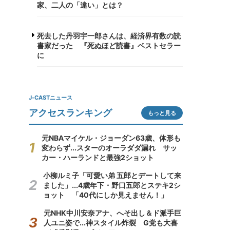
家、二人の「違い」とは？
死去した丹羽宇一郎さんは、経済界有数の読
書家だった 『死ぬほど読書』ベストセラー
に
J-CASTニュース
アクセスランキング
もっと見る
元NBAマイケル・ジョーダン63歳、体形も
変わらず...スターのオーラダダ漏れ サッ
カー・ハーランドと最強2ショット
小柳ルミ子「可愛い弟 五郎とデートして来
ました」...4歳年下・野口五郎とステキ2シ
ョット 「40代にしか見えません！」
元NHK中川安奈アナ、へそ出し＆ド派手巨
人ユニ姿で...神スタイル炸裂 G党も大喜