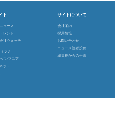
イト
サイトについて
Tニュース
会社案内
Tトレンド
採用情報
ST会社ウォッチ
お問い合わせ
ニュース読者投稿
ウォッチ
編集長からの手紙
ーゲンマニア
ネット
る