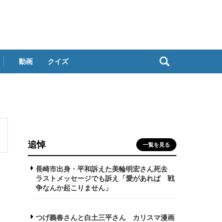
動画
クイズ
追悼
一覧を見る
長崎市出身・平和訴えた美輪明宏さん死去
ラストメッセージでも訴え「愛があれば 戦
争なんか起こりません」
つげ義春さんと白土三平さん カリスマ漫画