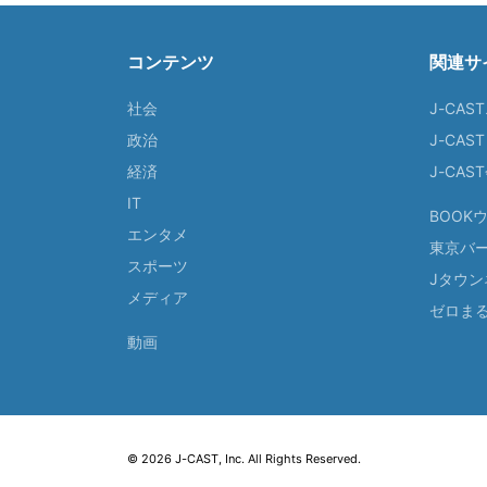
コンテンツ
関連サ
社会
J-CAS
政治
J-CAS
経済
J-CA
IT
BOOK
エンタメ
東京バ
スポーツ
Jタウン
メディア
ゼロま
動画
© 2026 J-CAST, Inc. All Rights Reserved.