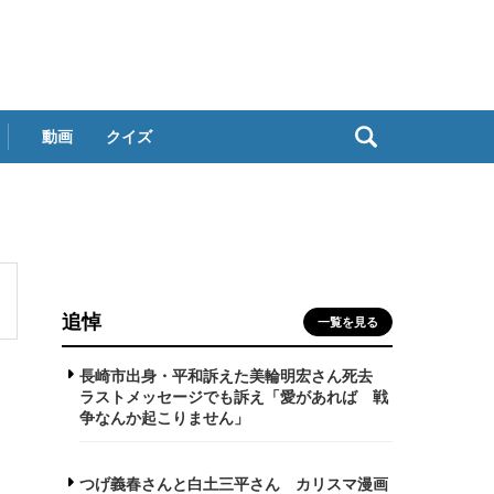
動画
クイズ
追悼
一覧を見る
長崎市出身・平和訴えた美輪明宏さん死去
ラストメッセージでも訴え「愛があれば 戦
争なんか起こりません」
つげ義春さんと白土三平さん カリスマ漫画