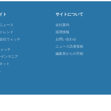
イト
サイトについて
Tニュース
会社案内
Tトレンド
採用情報
ST会社ウォッチ
お問い合わせ
ニュース読者投稿
ウォッチ
編集長からの手紙
ーゲンマニア
ネット
る