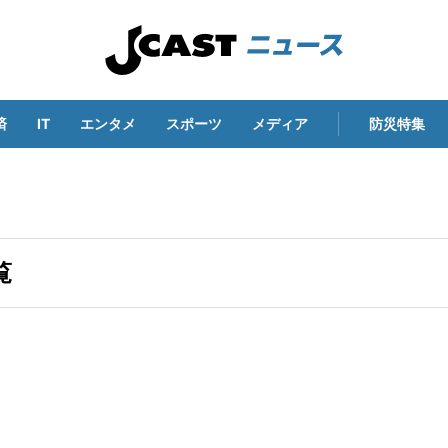
済
IT
エンタメ
スポーツ
メディア
防災特集
覧