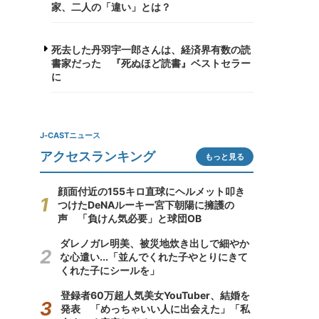
家、二人の「違い」とは？
死去した丹羽宇一郎さんは、経済界有数の読
書家だった 『死ぬほど読書』ベストセラー
に
J-CASTニュース
アクセスランキング
もっと見る
顔面付近の155キロ直球にヘルメット叩き
つけたDeNAルーキー宮下朝陽に擁護の
声 「負けん気必要」と球団OB
ダレノガレ明美、被災地炊き出しで細やか
な心遣い...「並んでくれた子やとりにきて
くれた子にシールを」
登録者60万超人気美女YouTuber、結婚を
発表 「めっちゃいい人に出会えた」「私