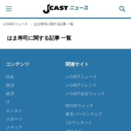
J-CASTニュース
はま寿司に関する記事 一覧
はま寿司に関する記事 一覧
コンテンツ
関連サイト
社会
J-CASTニュース
政治
J-CASTトレンド
経済
J-CAST会社ウォッチ
IT
BOOKウォッチ
エンタメ
東京バーゲンマニア
スポーツ
Jタウンネット
メディア
ゼロまる