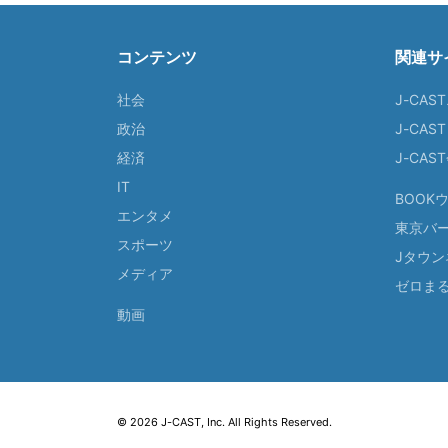
コンテンツ
関連サ
社会
J-CAS
政治
J-CAS
経済
J-CA
IT
BOOK
エンタメ
東京バ
スポーツ
Jタウン
メディア
ゼロま
動画
© 2026 J-CAST, Inc. All Rights Reserved.