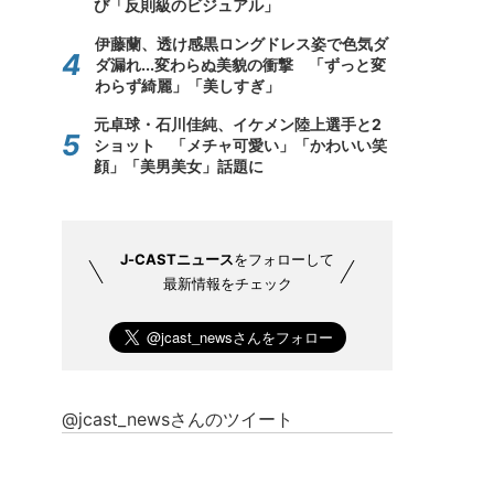
び「反則級のビジュアル」
伊藤蘭、透け感黒ロングドレス姿で色気ダ
ダ漏れ...変わらぬ美貌の衝撃 「ずっと変
わらず綺麗」「美しすぎ」
元卓球・石川佳純、イケメン陸上選手と2
ショット 「メチャ可愛い」「かわいい笑
顔」「美男美女」話題に
J-CASTニュース
をフォローして
最新情報をチェック
@jcast_newsさんのツイート