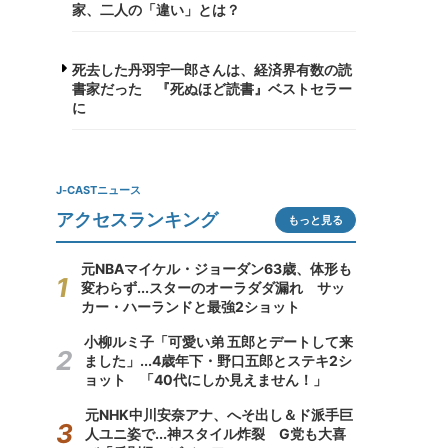
家、二人の「違い」とは？
死去した丹羽宇一郎さんは、経済界有数の読
書家だった 『死ぬほど読書』ベストセラー
に
J-CASTニュース
アクセスランキング
もっと見る
元NBAマイケル・ジョーダン63歳、体形も
変わらず...スターのオーラダダ漏れ サッ
カー・ハーランドと最強2ショット
小柳ルミ子「可愛い弟 五郎とデートして来
ました」...4歳年下・野口五郎とステキ2シ
ョット 「40代にしか見えません！」
元NHK中川安奈アナ、へそ出し＆ド派手巨
人ユニ姿で...神スタイル炸裂 G党も大喜