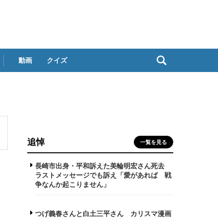
動画
クイズ
追悼
一覧を見る
長崎市出身・平和訴えた美輪明宏さん死去
ラストメッセージでも訴え「愛があれば 戦
争なんか起こりません」
つげ義春さんと白土三平さん カリスマ漫画