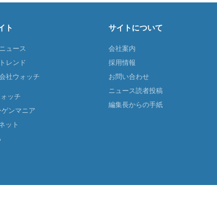
イト
サイトについて
Tニュース
会社案内
Tトレンド
採用情報
ST会社ウォッチ
お問い合わせ
ニュース読者投稿
ウォッチ
編集長からの手紙
ーゲンマニア
ネット
る