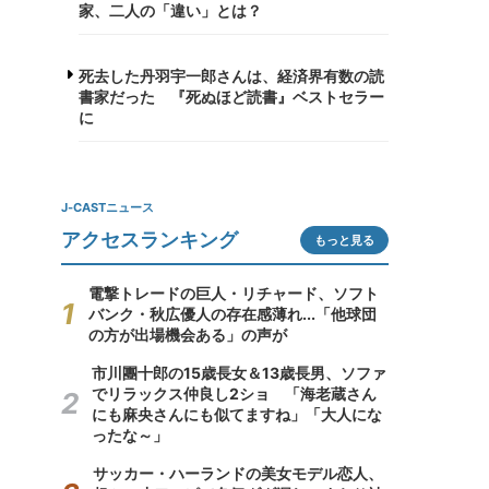
家、二人の「違い」とは？
死去した丹羽宇一郎さんは、経済界有数の読
書家だった 『死ぬほど読書』ベストセラー
に
J-CASTニュース
アクセスランキング
もっと見る
電撃トレードの巨人・リチャード、ソフト
バンク・秋広優人の存在感薄れ...「他球団
の方が出場機会ある」の声が
市川團十郎の15歳長女＆13歳長男、ソファ
でリラックス仲良し2ショ 「海老蔵さん
にも麻央さんにも似てますね」「大人にな
ったな～」
サッカー・ハーランドの美女モデル恋人、