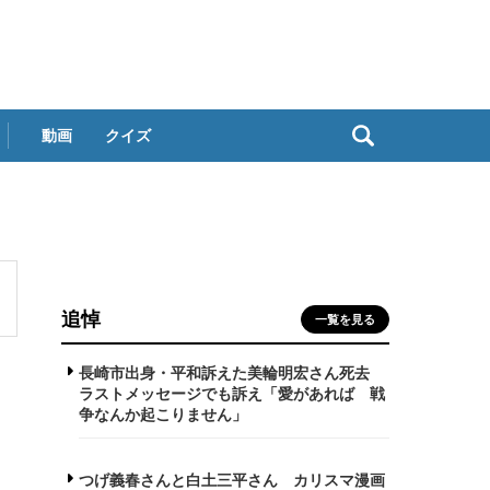
動画
クイズ
追悼
一覧を見る
長崎市出身・平和訴えた美輪明宏さん死去
ラストメッセージでも訴え「愛があれば 戦
争なんか起こりません」
つげ義春さんと白土三平さん カリスマ漫画