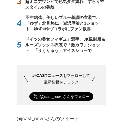
超ミニ丈ワンピで色気ダダ漏れ すらり神
スタイルの美貌
羽生結弦、美しいブルー基調の衣装で...
「ゆず」北川悠仁・岩沢厚治と3ショッ
ト ゆず×ゆづコラボにファン歓喜
ドイツの美女フィギュア選手、JK風制服＆
ルーズソックス衣装で「激カワ」ショッ
ト 「りくりゅう」アイスショーで
J-CASTニュース
をフォローして
最新情報をチェック
@jcast_newsさんのツイート