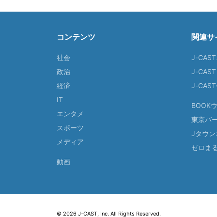
コンテンツ
関連サ
社会
J-CAS
政治
J-CAS
経済
J-CA
IT
BOOK
エンタメ
東京バ
スポーツ
Jタウン
メディア
ゼロま
動画
© 2026 J-CAST, Inc. All Rights Reserved.