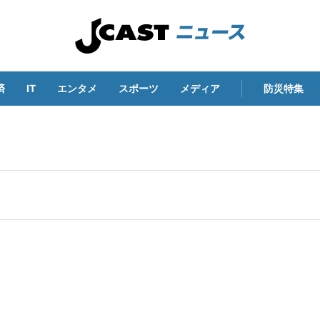
済
IT
エンタメ
スポーツ
メディア
防災特集