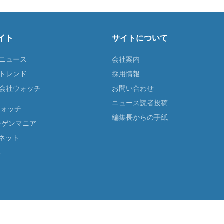
イト
サイトについて
Tニュース
会社案内
Tトレンド
採用情報
ST会社ウォッチ
お問い合わせ
ニュース読者投稿
ウォッチ
編集長からの手紙
ーゲンマニア
ネット
る