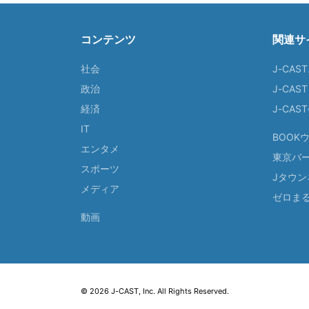
コンテンツ
関連サ
社会
J-CAS
政治
J-CAS
経済
J-CA
IT
BOOK
エンタメ
東京バ
スポーツ
Jタウン
メディア
ゼロま
動画
© 2026 J-CAST, Inc. All Rights Reserved.