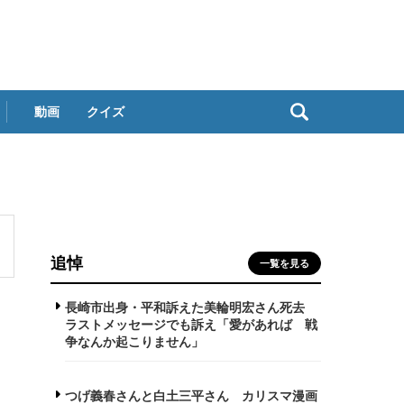
動画
クイズ
追悼
一覧を見る
長崎市出身・平和訴えた美輪明宏さん死去
ラストメッセージでも訴え「愛があれば 戦
争なんか起こりません」
つげ義春さんと白土三平さん カリスマ漫画