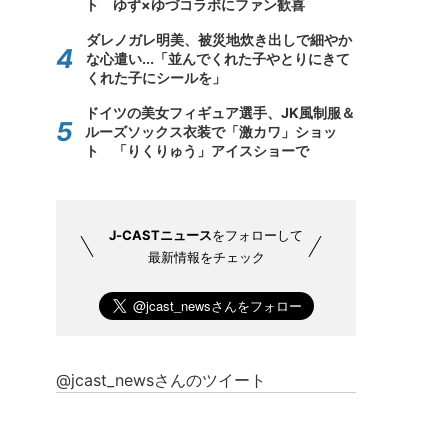
ト ゆず×ゆづコラボにファン歓喜
ダレノガレ明美、被災地炊き出しで細やか
な心遣い...「並んでくれた子やとりにきて
くれた子にシールを」
ドイツの美女フィギュア選手、JK風制服＆
ルーズソックス衣装で「激カワ」ショッ
ト 「りくりゅう」アイスショーで
J-CASTニュース
をフォローして
最新情報をチェック
@jcast_newsさんのツイート