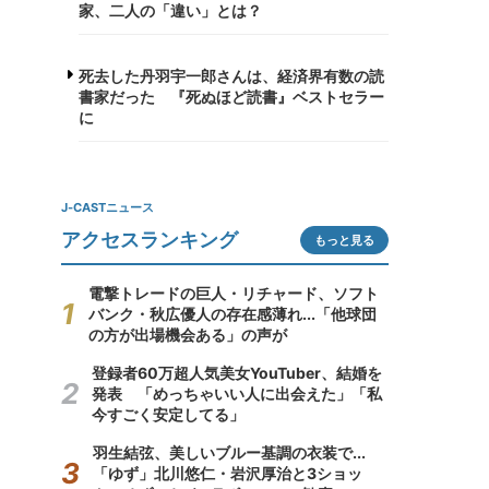
家、二人の「違い」とは？
死去した丹羽宇一郎さんは、経済界有数の読
書家だった 『死ぬほど読書』ベストセラー
に
J-CASTニュース
アクセスランキング
もっと見る
電撃トレードの巨人・リチャード、ソフト
バンク・秋広優人の存在感薄れ...「他球団
の方が出場機会ある」の声が
登録者60万超人気美女YouTuber、結婚を
発表 「めっちゃいい人に出会えた」「私
今すごく安定してる」
羽生結弦、美しいブルー基調の衣装で...
「ゆず」北川悠仁・岩沢厚治と3ショッ