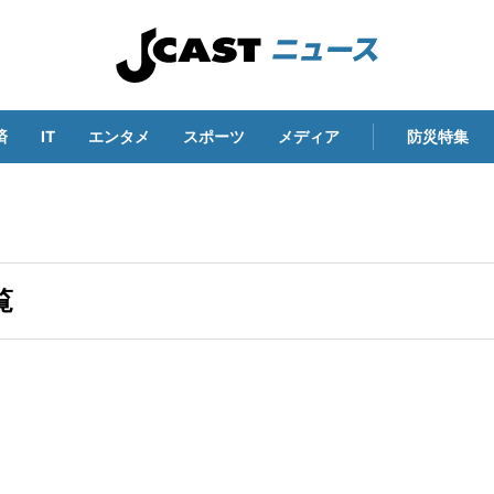
済
IT
エンタメ
スポーツ
メディア
防災特集
覧