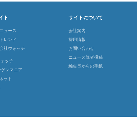
イト
サイトについて
Tニュース
会社案内
Tトレンド
採用情報
ST会社ウォッチ
お問い合わせ
ニュース読者投稿
ウォッチ
編集長からの手紙
ーゲンマニア
ネット
る