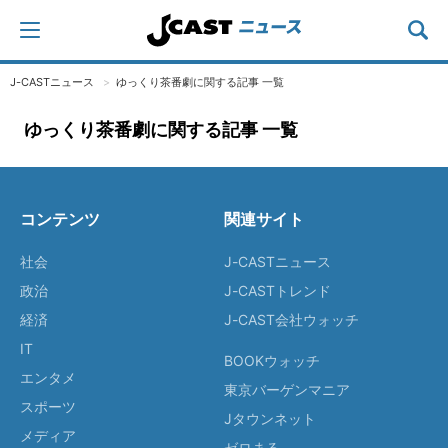
J-CASTニュース
ゆっくり茶番劇に関する記事 一覧
ゆっくり茶番劇に関する記事 一覧
コンテンツ
関連サイト
社会
J-CASTニュース
政治
J-CASTトレンド
経済
J-CAST会社ウォッチ
IT
BOOKウォッチ
エンタメ
東京バーゲンマニア
スポーツ
Jタウンネット
メディア
ゼロまる