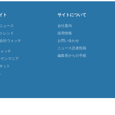
イト
サイトについて
Tニュース
会社案内
Tトレンド
採用情報
ST会社ウォッチ
お問い合わせ
ニュース読者投稿
ウォッチ
編集長からの手紙
ーゲンマニア
ネット
る