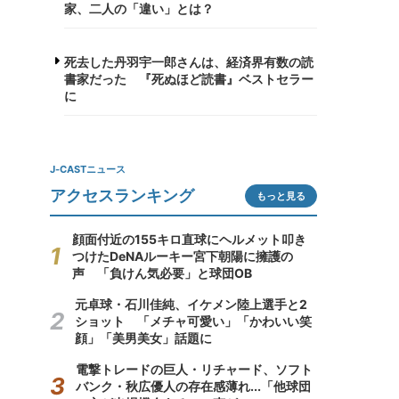
家、二人の「違い」とは？
死去した丹羽宇一郎さんは、経済界有数の読
書家だった 『死ぬほど読書』ベストセラー
に
J-CASTニュース
アクセスランキング
もっと見る
顔面付近の155キロ直球にヘルメット叩き
つけたDeNAルーキー宮下朝陽に擁護の
声 「負けん気必要」と球団OB
元卓球・石川佳純、イケメン陸上選手と2
ショット 「メチャ可愛い」「かわいい笑
顔」「美男美女」話題に
電撃トレードの巨人・リチャード、ソフト
バンク・秋広優人の存在感薄れ...「他球団