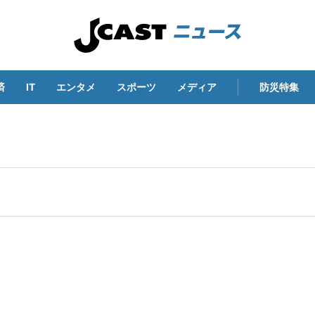
済
IT
エンタメ
スポーツ
メディア
防災特集