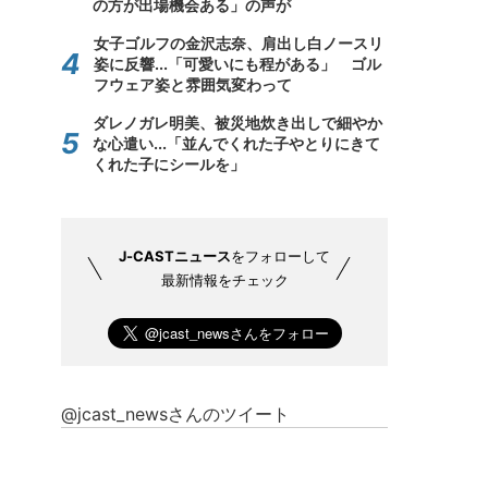
の方が出場機会ある」の声が
女子ゴルフの金沢志奈、肩出し白ノースリ
姿に反響...「可愛いにも程がある」 ゴル
フウェア姿と雰囲気変わって
ダレノガレ明美、被災地炊き出しで細やか
な心遣い...「並んでくれた子やとりにきて
くれた子にシールを」
J-CASTニュース
をフォローして
最新情報をチェック
@jcast_newsさんのツイート