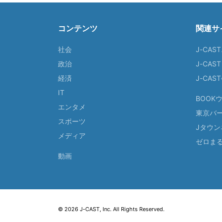
コンテンツ
関連サ
社会
J-CAS
政治
J-CAS
経済
J-CA
IT
BOOK
エンタメ
東京バ
スポーツ
Jタウン
メディア
ゼロま
動画
© 2026 J-CAST, Inc. All Rights Reserved.