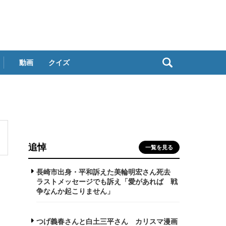
動画
クイズ
追悼
一覧を見る
長崎市出身・平和訴えた美輪明宏さん死去
ラストメッセージでも訴え「愛があれば 戦
争なんか起こりません」
つげ義春さんと白土三平さん カリスマ漫画