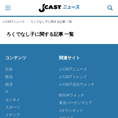
J-CASTニュース
ろくでなし子に関する記事 一覧
ろくでなし子に関する記事 一覧
コンテンツ
関連サイト
社会
J-CASTニュース
政治
J-CASTトレンド
経済
J-CAST会社ウォッチ
IT
BOOKウォッチ
エンタメ
東京バーゲンマニア
スポーツ
Jタウンネット
メディア
ゼロまる