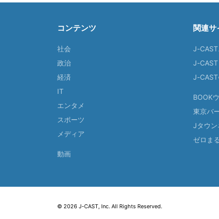
コンテンツ
関連サ
社会
J-CAS
政治
J-CAS
経済
J-CA
IT
BOOK
エンタメ
東京バ
スポーツ
Jタウン
メディア
ゼロま
動画
© 2026 J-CAST, Inc. All Rights Reserved.