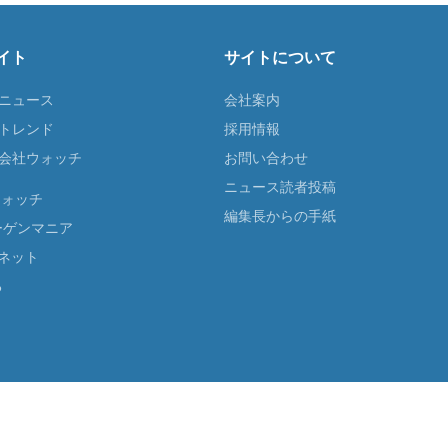
イト
サイトについて
Tニュース
会社案内
Tトレンド
採用情報
ST会社ウォッチ
お問い合わせ
ニュース読者投稿
ウォッチ
編集長からの手紙
ーゲンマニア
ネット
る