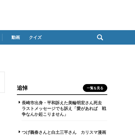
動画
クイズ
追悼
一覧を見る
長崎市出身・平和訴えた美輪明宏さん死去
ラストメッセージでも訴え「愛があれば 戦
争なんか起こりません」
つげ義春さんと白土三平さん カリスマ漫画