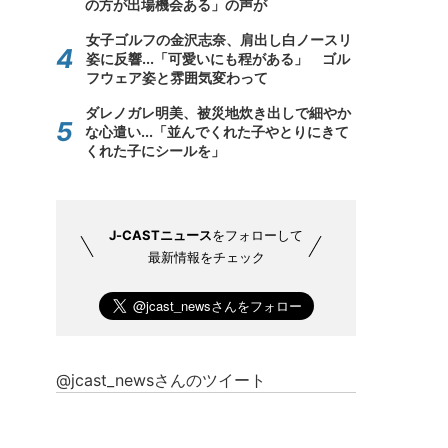
の方が出場機会ある」の声が
女子ゴルフの金沢志奈、肩出し白ノースリ
姿に反響...「可愛いにも程がある」 ゴル
フウェア姿と雰囲気変わって
ダレノガレ明美、被災地炊き出しで細やか
な心遣い...「並んでくれた子やとりにきて
くれた子にシールを」
J-CASTニュース
をフォローして
最新情報をチェック
@jcast_newsさんのツイート