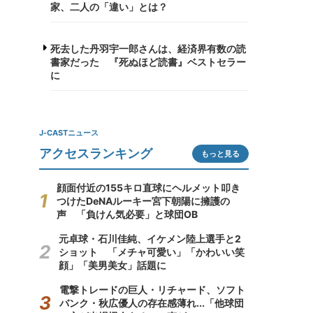
家、二人の「違い」とは？
死去した丹羽宇一郎さんは、経済界有数の読
書家だった 『死ぬほど読書』ベストセラー
に
J-CASTニュース
アクセスランキング
もっと見る
顔面付近の155キロ直球にヘルメット叩き
つけたDeNAルーキー宮下朝陽に擁護の
声 「負けん気必要」と球団OB
元卓球・石川佳純、イケメン陸上選手と2
ショット 「メチャ可愛い」「かわいい笑
顔」「美男美女」話題に
電撃トレードの巨人・リチャード、ソフト
バンク・秋広優人の存在感薄れ...「他球団