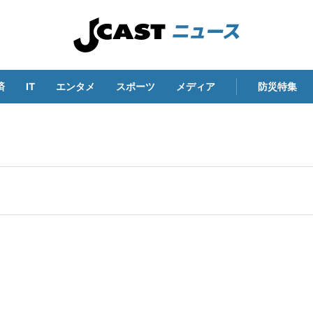
済
IT
エンタメ
スポーツ
メディア
防災特集