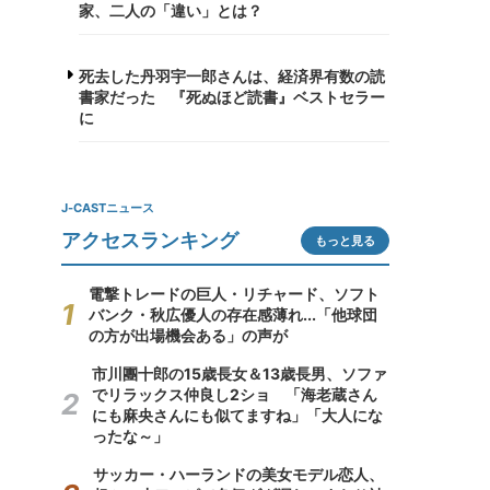
家、二人の「違い」とは？
死去した丹羽宇一郎さんは、経済界有数の読
書家だった 『死ぬほど読書』ベストセラー
に
J-CASTニュース
アクセスランキング
もっと見る
電撃トレードの巨人・リチャード、ソフト
バンク・秋広優人の存在感薄れ...「他球団
の方が出場機会ある」の声が
市川團十郎の15歳長女＆13歳長男、ソファ
でリラックス仲良し2ショ 「海老蔵さん
にも麻央さんにも似てますね」「大人にな
ったな～」
サッカー・ハーランドの美女モデル恋人、