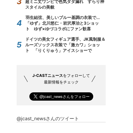
超ミニ丈ワンピで色気ダダ漏れ すらり神
スタイルの美貌
羽生結弦、美しいブルー基調の衣装で...
「ゆず」北川悠仁・岩沢厚治と3ショッ
ト ゆず×ゆづコラボにファン歓喜
ドイツの美女フィギュア選手、JK風制服＆
ルーズソックス衣装で「激カワ」ショッ
ト 「りくりゅう」アイスショーで
J-CASTニュース
をフォローして
最新情報をチェック
@jcast_newsさんのツイート