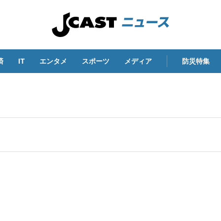
済
IT
エンタメ
スポーツ
メディア
防災特集