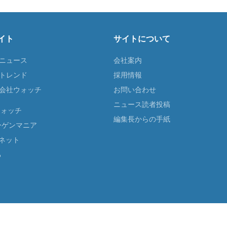
イト
サイトについて
Tニュース
会社案内
Tトレンド
採用情報
ST会社ウォッチ
お問い合わせ
ニュース読者投稿
ウォッチ
編集長からの手紙
ーゲンマニア
ネット
る