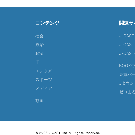
コンテンツ
関連サ
社会
J-CAS
政治
J-CAS
経済
J-CA
IT
BOOK
エンタメ
東京バ
スポーツ
Jタウン
メディア
ゼロま
動画
© 2026 J-CAST, Inc. All Rights Reserved.