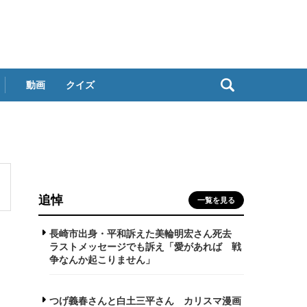
動画
クイズ
追悼
一覧を見る
長崎市出身・平和訴えた美輪明宏さん死去
ラストメッセージでも訴え「愛があれば 戦
争なんか起こりません」
つげ義春さんと白土三平さん カリスマ漫画