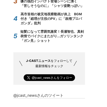
優の強烈インパクト登場シーンに沸く
「苦しそうなのに」「シャツ姿艶っぽい」
高市首相の被災地視察動画が炎上 BGM
付き「総理が主役のPV」に「政権プロパ
ガンダ」批判
短髪になって雰囲気激変！長瀬智也、真剣
表情でバイクにまたがり...ガソリンタンク
「ガン見」ショット
J-CASTニュース
をフォローして
最新情報をチェック
@jcast_newsさんのツイート