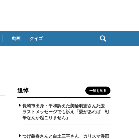
動画
クイズ
追悼
一覧を見る
長崎市出身・平和訴えた美輪明宏さん死去
ラストメッセージでも訴え「愛があれば 戦
争なんか起こりません」
つげ義春さんと白土三平さん カリスマ漫画