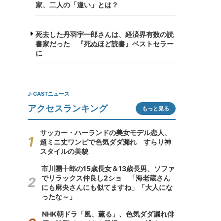
家、二人の「違い」とは？
死去した丹羽宇一郎さんは、経済界有数の読
書家だった 『死ぬほど読書』ベストセラー
に
J-CASTニュース
アクセスランキング
もっと見る
サッカー・ハーランドの美女モデル恋人、
超ミニ丈ワンピで色気ダダ漏れ すらり神
スタイルの美貌
市川團十郎の15歳長女＆13歳長男、ソファ
でリラックス仲良し2ショ 「海老蔵さん
にも麻央さんにも似てますね」「大人にな
ったな～」
NHK朝ドラ「風、薫る」、色気ダダ漏れ俳