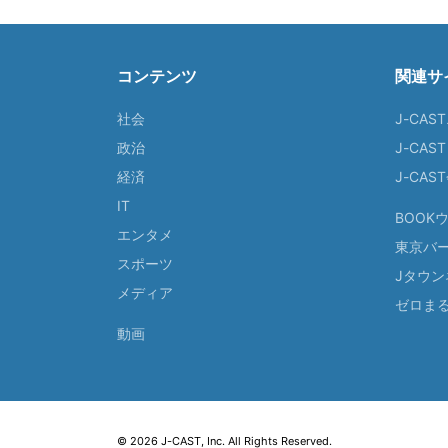
コンテンツ
関連サ
社会
J-CAS
政治
J-CAS
経済
J-CA
IT
BOOK
エンタメ
東京バ
スポーツ
Jタウン
メディア
ゼロま
動画
© 2026 J-CAST, Inc. All Rights Reserved.