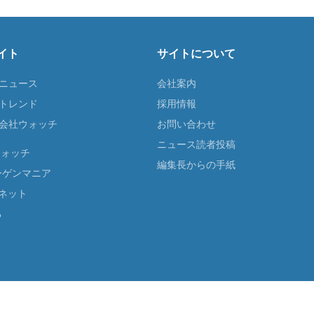
イト
サイトについて
Tニュース
会社案内
Tトレンド
採用情報
ST会社ウォッチ
お問い合わせ
ニュース読者投稿
ウォッチ
編集長からの手紙
ーゲンマニア
ネット
る