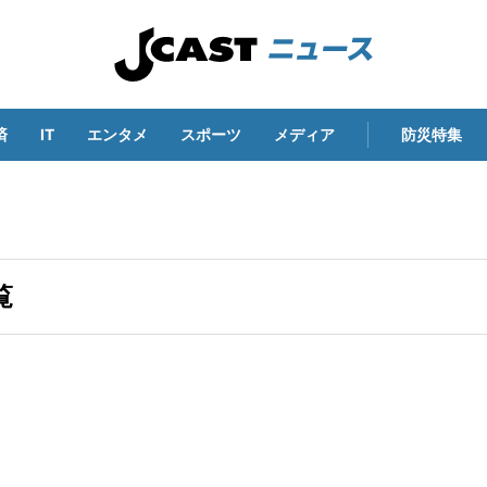
済
IT
エンタメ
スポーツ
メディア
防災特集
覧