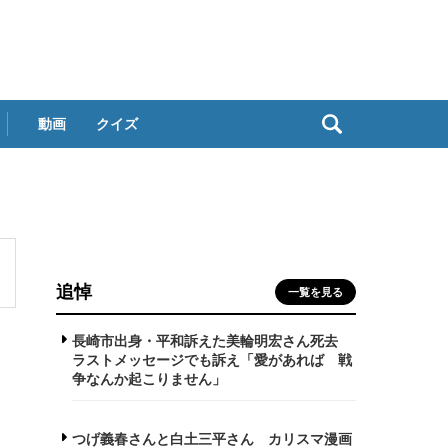
動画
クイズ
追悼
一覧を見る
長崎市出身・平和訴えた美輪明宏さん死去
ラストメッセージでも訴え「愛があれば 戦
争なんか起こりません」
つげ義春さんと白土三平さん カリスマ漫画