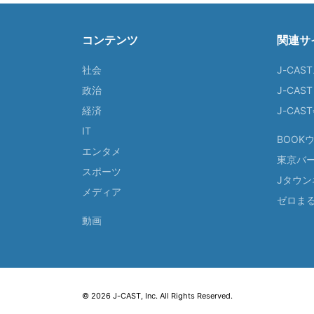
コンテンツ
関連サ
社会
J-CAS
政治
J-CAS
経済
J-CA
IT
BOOK
エンタメ
東京バ
スポーツ
Jタウン
メディア
ゼロま
動画
© 2026 J-CAST, Inc. All Rights Reserved.