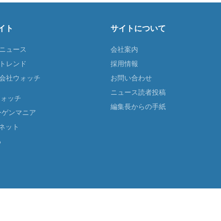
イト
サイトについて
Tニュース
会社案内
Tトレンド
採用情報
ST会社ウォッチ
お問い合わせ
ニュース読者投稿
ウォッチ
編集長からの手紙
ーゲンマニア
ネット
る