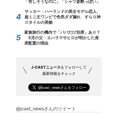
「苦しそうなのに」「シャツ姿艶っぽい」
サッカー・ハーランドの美女モデル恋人、
超ミニ丈ワンピで色気ダダ漏れ すらり神
スタイルの美貌
家族旅行の機内で「パパだけ別席」あり？
5児の父・エハラマサヒロが明かした座
席配置の理由
J-CASTニュース
をフォローして
最新情報をチェック
@jcast_newsさんのツイート