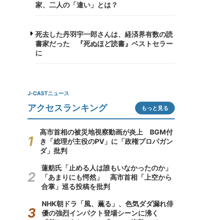
家、二人の「違い」とは？
死去した丹羽宇一郎さんは、経済界有数の読
書家だった 『死ぬほど読書』ベストセラー
に
J-CASTニュース
アクセスランキング
もっと見る
高市首相の被災地視察動画が炎上 BGM付
き「総理が主役のPV」に「政権プロパガン
ダ」批判
蓮舫氏「止める人は誰もいなかったのか」
「あまりにも愕然」 高市首相「上空から
合掌」巡る投稿を批判
NHK朝ドラ「風、薫る」、色気ダダ漏れ俳
優の強烈インパクト登場シーンに沸く