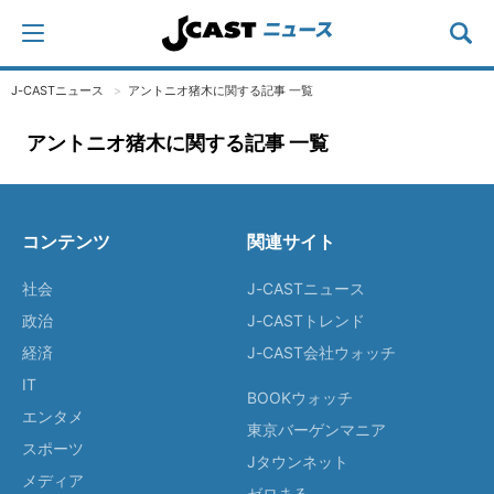
J-CASTニュース
アントニオ猪木に関する記事 一覧
アントニオ猪木に関する記事 一覧
コンテンツ
関連サイト
社会
J-CASTニュース
政治
J-CASTトレンド
経済
J-CAST会社ウォッチ
IT
BOOKウォッチ
エンタメ
東京バーゲンマニア
スポーツ
Jタウンネット
メディア
ゼロまる