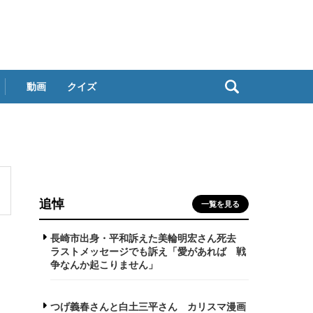
動画
クイズ
追悼
一覧を見る
長崎市出身・平和訴えた美輪明宏さん死去
ラストメッセージでも訴え「愛があれば 戦
争なんか起こりません」
つげ義春さんと白土三平さん カリスマ漫画