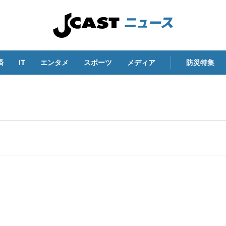
済
IT
エンタメ
スポーツ
メディア
防災特集