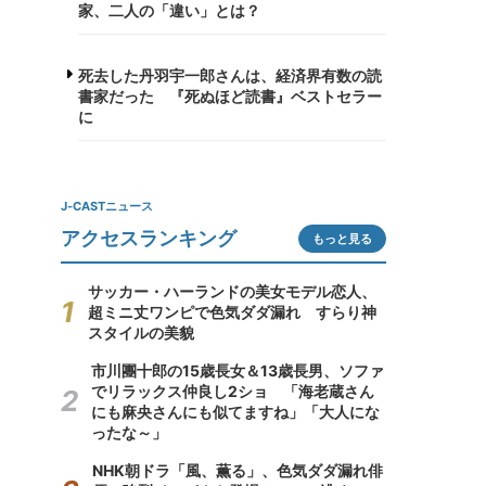
家、二人の「違い」とは？
死去した丹羽宇一郎さんは、経済界有数の読
書家だった 『死ぬほど読書』ベストセラー
に
J-CASTニュース
アクセスランキング
もっと見る
サッカー・ハーランドの美女モデル恋人、
超ミニ丈ワンピで色気ダダ漏れ すらり神
スタイルの美貌
市川團十郎の15歳長女＆13歳長男、ソファ
でリラックス仲良し2ショ 「海老蔵さん
にも麻央さんにも似てますね」「大人にな
ったな～」
NHK朝ドラ「風、薫る」、色気ダダ漏れ俳