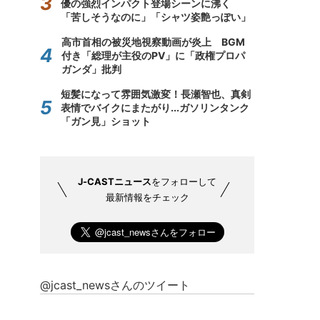
優の強烈インパクト登場シーンに沸く
「苦しそうなのに」「シャツ姿艶っぽい」
高市首相の被災地視察動画が炎上 BGM
付き「総理が主役のPV」に「政権プロパ
ガンダ」批判
短髪になって雰囲気激変！長瀬智也、真剣
表情でバイクにまたがり...ガソリンタンク
「ガン見」ショット
J-CASTニュース
をフォローして
最新情報をチェック
@jcast_newsさんのツイート