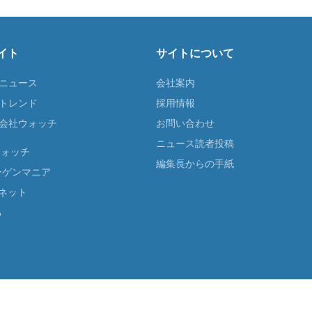
イト
サイトについて
Tニュース
会社案内
Tトレンド
採用情報
ST会社ウォッチ
お問い合わせ
ニュース読者投稿
ウォッチ
編集長からの手紙
ーゲンマニア
ネット
る