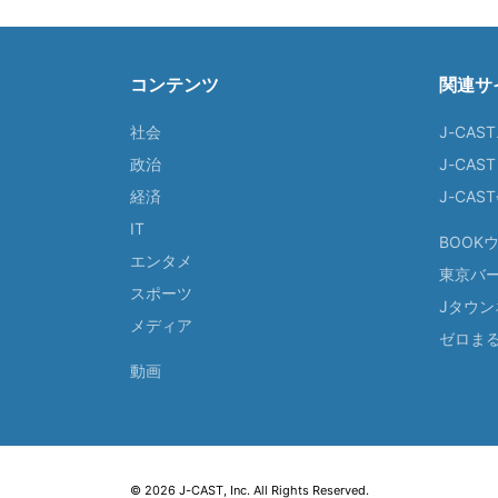
コンテンツ
関連サ
社会
J-CAS
政治
J-CAS
経済
J-CA
IT
BOOK
エンタメ
東京バ
スポーツ
Jタウン
メディア
ゼロま
動画
© 2026 J-CAST, Inc. All Rights Reserved.