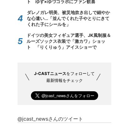
ト ゆず×ゆづコラボにファン歓喜
ダレノガレ明美、被災地炊き出しで細やか
な心遣い...「並んでくれた子やとりにきて
くれた子にシールを」
ドイツの美女フィギュア選手、JK風制服＆
ルーズソックス衣装で「激カワ」ショッ
ト 「りくりゅう」アイスショーで
J-CASTニュース
をフォローして
最新情報をチェック
@jcast_newsさんのツイート