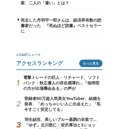
家、二人の「違い」とは？
死去した丹羽宇一郎さんは、経済界有数の読
書家だった 『死ぬほど読書』ベストセラー
に
J-CASTニュース
アクセスランキング
もっと見る
電撃トレードの巨人・リチャード、ソフト
バンク・秋広優人の存在感薄れ...「他球団
の方が出場機会ある」の声が
登録者60万超人気美女YouTuber、結婚を
発表 「めっちゃいい人に出会えた」「私
今すごく安定してる」
羽生結弦、美しいブルー基調の衣装で...
「ゆず」北川悠仁・岩沢厚治と3ショッ