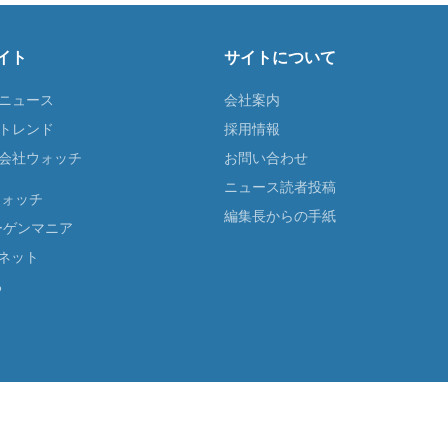
イト
サイトについて
Tニュース
会社案内
Tトレンド
採用情報
ST会社ウォッチ
お問い合わせ
ニュース読者投稿
ウォッチ
編集長からの手紙
ーゲンマニア
ネット
る