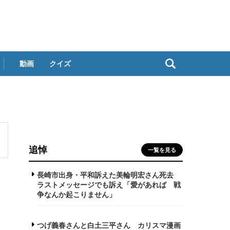
動画
クイズ
追悼
一覧を見る
長崎市出身・平和訴えた美輪明宏さん死去
ラストメッセージでも訴え「愛があれば 戦
争なんか起こりません」
つげ義春さんと白土三平さん カリスマ漫画