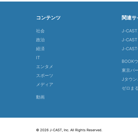
コンテンツ
関連サ
社会
J-CAS
政治
J-CAS
経済
J-CA
IT
BOOK
エンタメ
東京バ
スポーツ
Jタウン
メディア
ゼロま
動画
© 2026 J-CAST, Inc. All Rights Reserved.