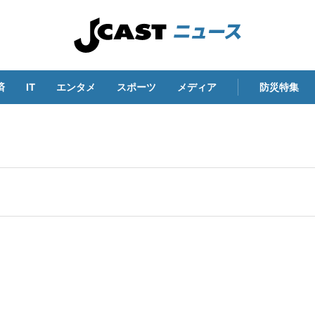
済
IT
エンタメ
スポーツ
メディア
防災特集