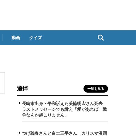
動画
クイズ
追悼
一覧を見る
長崎市出身・平和訴えた美輪明宏さん死去
ラストメッセージでも訴え「愛があれば 戦
争なんか起こりません」
つげ義春さんと白土三平さん カリスマ漫画