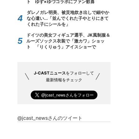
ト ゆず×ゆづコラボにファン歓喜
ダレノガレ明美、被災地炊き出しで細やか
な心遣い...「並んでくれた子やとりにきて
くれた子にシールを」
ドイツの美女フィギュア選手、JK風制服＆
ルーズソックス衣装で「激カワ」ショッ
ト 「りくりゅう」アイスショーで
J-CASTニュース
をフォローして
最新情報をチェック
@jcast_newsさんのツイート