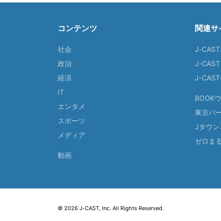
コンテンツ
関連サ
社会
J-CAS
政治
J-CAS
経済
J-CA
IT
BOOK
エンタメ
東京バ
スポーツ
Jタウン
メディア
ゼロま
動画
© 2026 J-CAST, Inc. All Rights Reserved.