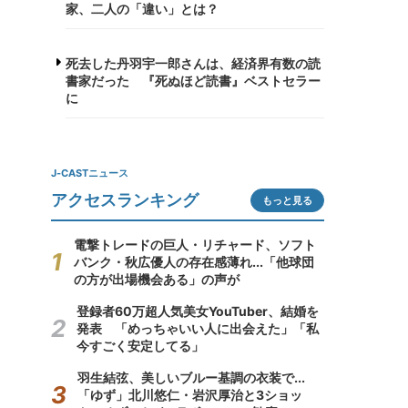
家、二人の「違い」とは？
死去した丹羽宇一郎さんは、経済界有数の読
書家だった 『死ぬほど読書』ベストセラー
に
J-CASTニュース
アクセスランキング
もっと見る
電撃トレードの巨人・リチャード、ソフト
バンク・秋広優人の存在感薄れ...「他球団
の方が出場機会ある」の声が
登録者60万超人気美女YouTuber、結婚を
発表 「めっちゃいい人に出会えた」「私
今すごく安定してる」
羽生結弦、美しいブルー基調の衣装で...
「ゆず」北川悠仁・岩沢厚治と3ショッ