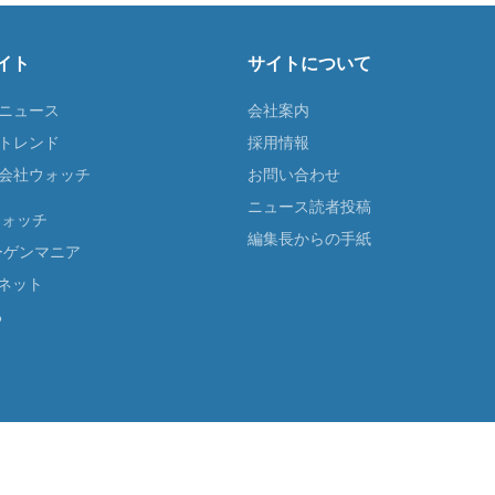
イト
サイトについて
Tニュース
会社案内
Tトレンド
採用情報
ST会社ウォッチ
お問い合わせ
ニュース読者投稿
ウォッチ
編集長からの手紙
ーゲンマニア
ネット
る