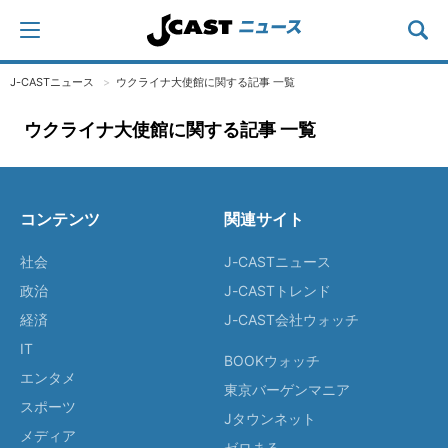
J-CASTニュース
ウクライナ大使館に関する記事 一覧
ウクライナ大使館に関する記事 一覧
コンテンツ
関連サイト
社会
J-CASTニュース
政治
J-CASTトレンド
経済
J-CAST会社ウォッチ
IT
BOOKウォッチ
エンタメ
東京バーゲンマニア
スポーツ
Jタウンネット
メディア
ゼロまる